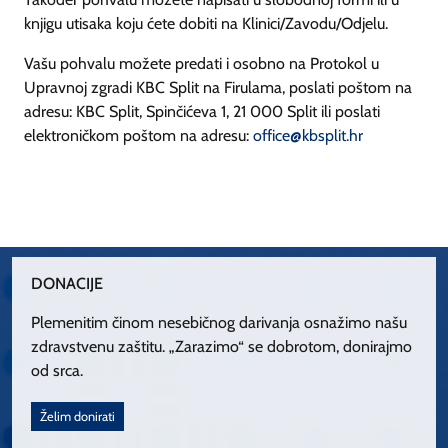
knjigu utisaka koju ćete dobiti na Klinici/Zavodu/Odjelu.
Vašu pohvalu možete predati i osobno na Protokol u
Upravnoj zgradi KBC Split na Firulama, poslati poštom na
adresu: KBC Split, Spinčićeva 1, 21 000 Split ili poslati
elektroničkom poštom na adresu:
office@kbsplit.hr
DONACIJE
Plemenitim činom nesebičnog darivanja osnažimo našu
zdravstvenu zaštitu. „Zarazimo“ se dobrotom, donirajmo
od srca.
Želim donirati