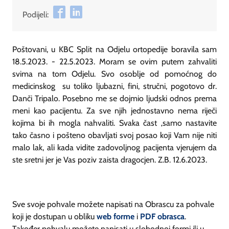
Podijeli:
Poštovani, u KBC Split na Odjelu ortopedije boravila sam
18.5.2023. - 22.5.2023. Moram se ovim putem zahvaliti
svima na tom Odjelu. Svo osoblje od pomoćnog do
medicinskog su toliko ljubazni, fini, stručni, pogotovo dr.
Danči Tripalo. Posebno me se dojmio ljudski odnos prema
meni kao pacijentu. Za sve njih jednostavno nema riječi
kojima bi ih mogla nahvaliti. Svaka čast ‚samo nastavite
tako časno i pošteno obavljati svoj posao koji Vam nije niti
malo lak, ali kada vidite zadovoljnog pacijenta vjerujem da
ste sretni jer je Vas poziv zaista dragocjen. Z.B. 12.6.2023.
Sve svoje pohvale možete napisati na Obrascu za pohvale
koji je dostupan u obliku
web forme
i
PDF obrasca
.
Također pohvalu možete napisati u slobodnoj formi ili u