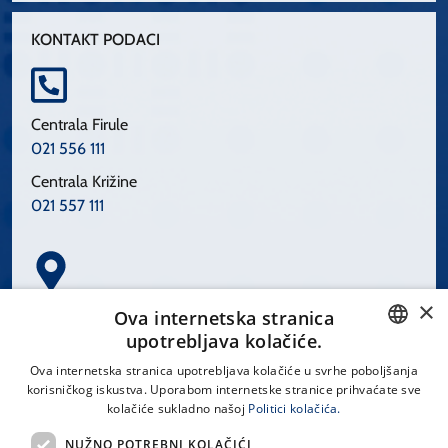
KONTAKT PODACI
Centrala Firule
021 556 111
Centrala Križine
021 557 111
×
Spinčićeva 1, 21000 Split
Ova internetska stranica
Hrvatska
upotrebljava kolačiće.
CROATIAN
Ova internetska stranica upotrebljava kolačiće u svrhe poboljšanja
korisničkog iskustva. Uporabom internetske stranice prihvaćate sve
ENGLISH
kolačiće sukladno našoj
Politici kolačića.
office@kbsplit.hr
NUŽNO POTREBNI KOLAČIĆI