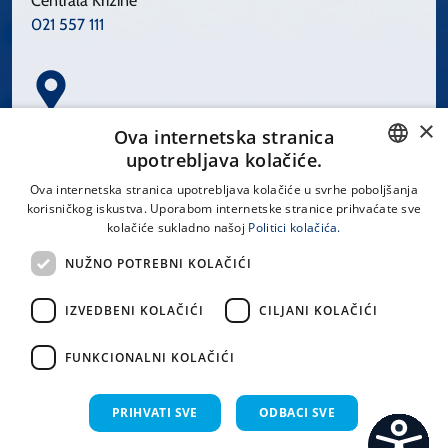
Centrala Križine
021 557 111
×
Spinčićeva 1, 21000 Split
Ova internetska stranica
Hrvatska
upotrebljava kolačiće.
CROATIAN
Ova internetska stranica upotrebljava kolačiće u svrhe poboljšanja
korisničkog iskustva. Uporabom internetske stranice prihvaćate sve
ENGLISH
kolačiće sukladno našoj
Politici kolačića.
office@kbsplit.hr
NUŽNO POTREBNI KOLAČIĆI
LINKOVI
IZVEDBENI KOLAČIĆI
CILJANI KOLAČIĆI
Uvjeti korištenja
FUNKCIONALNI KOLAČIĆI
Izjava o pristupačnosti
PRIHVATI SVE
ODBACI SVE