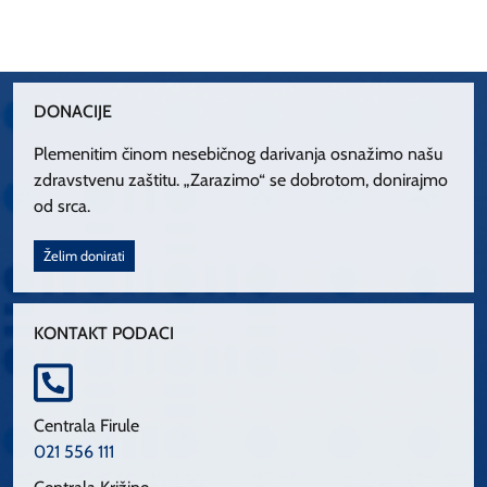
DONACIJE
Plemenitim činom nesebičnog darivanja osnažimo našu
zdravstvenu zaštitu. „Zarazimo“ se dobrotom, donirajmo
od srca.
Želim donirati
KONTAKT PODACI
Centrala Firule
021 556 111