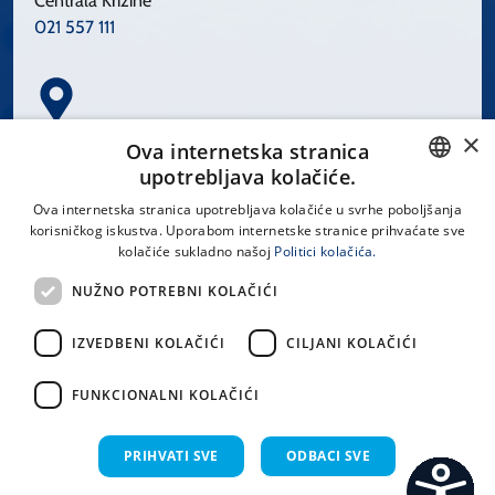
Centrala Križine
021 557 111
×
Spinčićeva 1, 21000 Split
Ova internetska stranica
Hrvatska
upotrebljava kolačiće.
CROATIAN
Ova internetska stranica upotrebljava kolačiće u svrhe poboljšanja
korisničkog iskustva. Uporabom internetske stranice prihvaćate sve
ENGLISH
kolačiće sukladno našoj
Politici kolačića.
office@kbsplit.hr
NUŽNO POTREBNI KOLAČIĆI
LINKOVI
IZVEDBENI KOLAČIĆI
CILJANI KOLAČIĆI
Uvjeti korištenja
FUNKCIONALNI KOLAČIĆI
Izjava o pristupačnosti
PRIHVATI SVE
ODBACI SVE