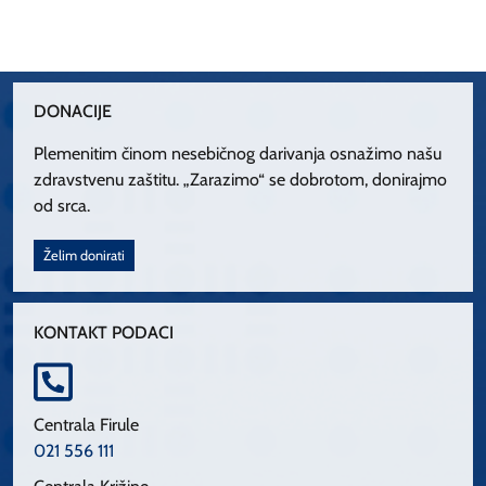
DONACIJE
Plemenitim činom nesebičnog darivanja osnažimo našu
zdravstvenu zaštitu. „Zarazimo“ se dobrotom, donirajmo
od srca.
Želim donirati
KONTAKT PODACI
Centrala Firule
021 556 111