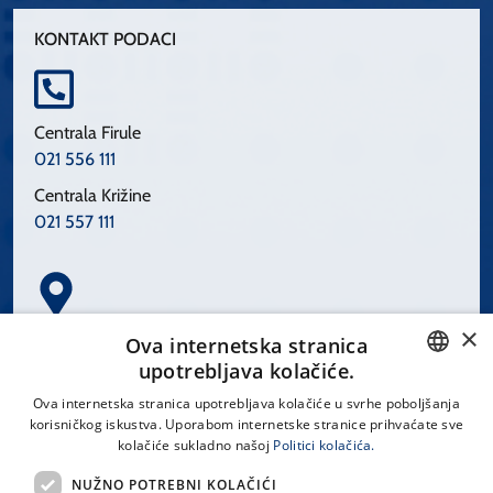
KONTAKT PODACI
Centrala Firule
021 556 111
Centrala Križine
021 557 111
×
Spinčićeva 1, 21000 Split
Ova internetska stranica
Hrvatska
upotrebljava kolačiće.
CROATIAN
Ova internetska stranica upotrebljava kolačiće u svrhe poboljšanja
korisničkog iskustva. Uporabom internetske stranice prihvaćate sve
ENGLISH
kolačiće sukladno našoj
Politici kolačića.
office@kbsplit.hr
NUŽNO POTREBNI KOLAČIĆI