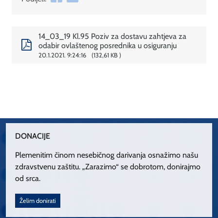
14_03_19 Kl.95 Poziv za dostavu zahtjeva za
odabir ovlaštenog posrednika u osiguranju
20.1.2021. 9:24:16
132,61 KB
DONACIJE
Plemenitim činom nesebičnog darivanja osnažimo našu
zdravstvenu zaštitu. „Zarazimo“ se dobrotom, donirajmo
od srca.
Želim donirati