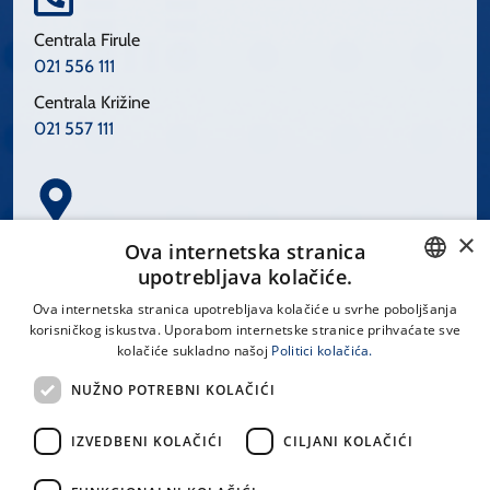
Centrala Firule
021 556 111
Centrala Križine
021 557 111
×
Spinčićeva 1, 21000 Split
Ova internetska stranica
Hrvatska
upotrebljava kolačiće.
CROATIAN
Ova internetska stranica upotrebljava kolačiće u svrhe poboljšanja
korisničkog iskustva. Uporabom internetske stranice prihvaćate sve
ENGLISH
kolačiće sukladno našoj
Politici kolačića.
office@kbsplit.hr
NUŽNO POTREBNI KOLAČIĆI
LINKOVI
IZVEDBENI KOLAČIĆI
CILJANI KOLAČIĆI
Uvjeti korištenja