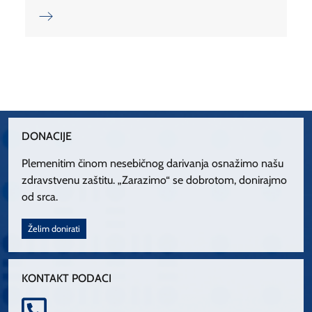
DONACIJE
Plemenitim činom nesebičnog darivanja osnažimo našu
zdravstvenu zaštitu. „Zarazimo“ se dobrotom, donirajmo
od srca.
Želim donirati
KONTAKT PODACI