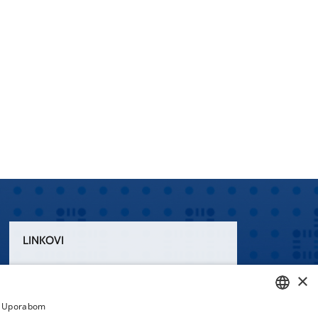
LINKOVI
Uvjeti korištenja
×
Izjava o pristupačnosti
a. Uporabom