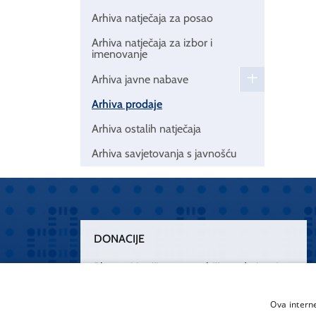
Arhiva natječaja za posao
Arhiva natječaja za izbor i
imenovanje
Arhiva javne nabave
Arhiva prodaje
Arhiva ostalih natječaja
Arhiva savjetovanja s javnošću
DONACIJE
Plemenitim činom nesebičnog darivanja
osnažimo našu zdravstvenu zaštitu.
„Zarazimo“ se dobrotom, donirajmo od
Ova intern