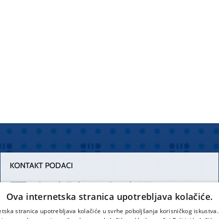
KONTAKT PODACI
Centrala Firule
Centrala Križine
Ova internetska stranica upotrebljava kolačiće.
021 556 111
021 557 111
etska stranica upotrebljava kolačiće u svrhe poboljšanja korisničkog iskustv