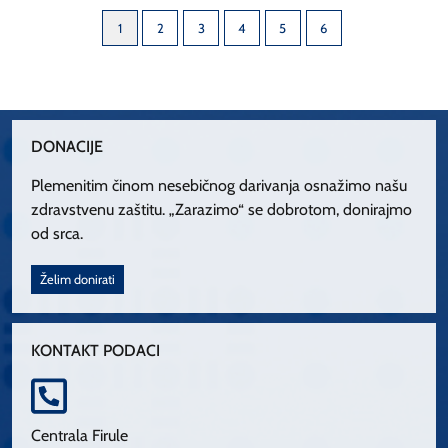
1
2
3
4
5
6
DONACIJE
Plemenitim činom nesebičnog darivanja osnažimo našu
zdravstvenu zaštitu. „Zarazimo“ se dobrotom, donirajmo
od srca.
Želim donirati
KONTAKT PODACI
Centrala Firule