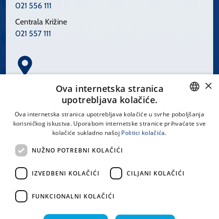
021 556 111
Centrala Križine
021 557 111
×
Spinčićeva 1, 21000 Split
Ova internetska stranica
Hrvatska
upotrebljava kolačiće.
CROATIAN
Ova internetska stranica upotrebljava kolačiće u svrhe poboljšanja
korisničkog iskustva. Uporabom internetske stranice prihvaćate sve
ENGLISH
kolačiće sukladno našoj
Politici kolačića.
office@kbsplit.hr
NUŽNO POTREBNI KOLAČIĆI
LINKOVI
IZVEDBENI KOLAČIĆI
CILJANI KOLAČIĆI
Uvjeti korištenja
FUNKCIONALNI KOLAČIĆI
Izjava o pristupačnosti