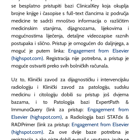
se besplatno pristupiti bazi ClinicalKey koja okuplja
brojne knjige i časopise s
full-text
člancima iz područja
medicine te sadrži mnoštvo informacija o različitim
medicinskim stanjima, dijagnozama, lijekovima i
mogućnostima liječenja, detaljne videozapise raznih
postupaka i slično. Pristup je omogućen do daljnjega, a
moguć je putem linka:
Engagement from Elsevier
(highspot.com)
. Registracija nije potrebna, a pristup je
moguće ostvariti preko svih bolničkih računala.
Uz to, Klinički zavod za dijagnostičku i intervencijsku
radiologiju i Klinički zavod za patologiju, sudsku
medicinu i citologiju dobili su pristup još dvjema
bazama, i to Patologija bazi ExpertPath &
ImmunoQuery (link za pristup:
Engagement from
Elsevier (highspot.com)
, a Radiologija bazi STATdx &
RADPrimer (link za pristup:
Engagement from Elsevier
(highspot.com)
. Za ove dvije baze potrebna je
registracija, a ako niste dobili e-mail s uputama, javite se