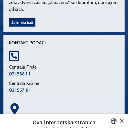
zdravstvenu zaštitu. „Zarazimo“ se dobrotom, donirajmo
od srca.
Želim donirati
KONTAKT PODACI
Centrala Firule
021 556 111
Centrala Križine
021 557 111
×
Spinčićeva 1, 21000 Split
Ova internetska stranica
Hrvatska