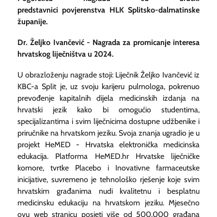
predstavnici povjerenstva HLK Splitsko-dalmatinske
županije.
Dr. Željko Ivančević - Nagrada za promicanje interesa
hrvatskog liječništva u 2024.
U obrazloženju nagrade stoji: Liječnik Željko Ivančević iz
KBC-a Split je, uz svoju karijeru pulmologa, pokrenuo
prevođenje kapitalnih dijela medicinskih izdanja na
hrvatski jezik kako bi omogućio studentima,
specijalizantima i svim liječnicima dostupne udžbenike i
priručnike na hrvatskom jeziku. Svoja znanja ugradio je u
projekt HeMED - Hrvatska elektronička medicinska
edukacija. Platforma HeMED.hr Hrvatske liječničke
komore, tvrtke Placebo i Inovativne farmaceutske
inicijative, suvremeno je tehnološko rješenje koje svim
hrvatskim građanima nudi kvalitetnu i besplatnu
medicinsku edukaciju na hrvatskom jeziku. Mjesečno
ovu web stranicu posjeti više od 500.000 građana