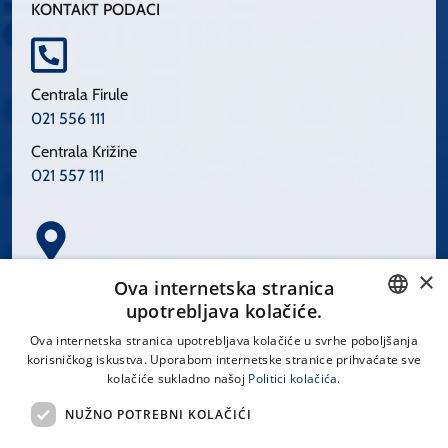
KONTAKT PODACI
Centrala Firule
021 556 111
Centrala Križine
021 557 111
×
Spinčićeva 1, 21000 Split
Ova internetska stranica
Hrvatska
upotrebljava kolačiće.
CROATIAN
Ova internetska stranica upotrebljava kolačiće u svrhe poboljšanja
korisničkog iskustva. Uporabom internetske stranice prihvaćate sve
ENGLISH
kolačiće sukladno našoj
Politici kolačića.
office@kbsplit.hr
NUŽNO POTREBNI KOLAČIĆI