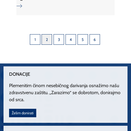
1
2
3
4
5
6
DONACIJE
Plemenitim činom nesebičnog darivanja osnažimo našu
zdravstvenu zaštitu. „Zarazimo“ se dobrotom, donirajmo
od srca.
Želim donirati