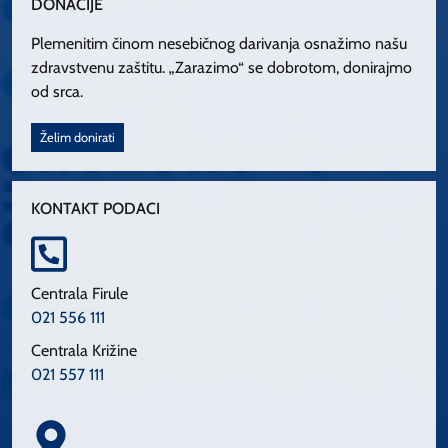
DONACIJE
Plemenitim činom nesebičnog darivanja osnažimo našu
zdravstvenu zaštitu. „Zarazimo“ se dobrotom, donirajmo
od srca.
Želim donirati
KONTAKT PODACI
Centrala Firule
021 556 111
Centrala Križine
021 557 111