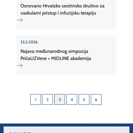
Osnovano Hrvatsko sestrinsko društvo za
vaskularni pristup i infuzijsku terapiju
23.2.2026.
Najava međunarodnog simpozija
PričaUZVene + MIDLINE akademija
1
2
3
4
5
6