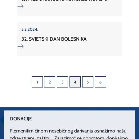
5.2.2024.
32. SVJETSKI DAN BOLESNIKA
1
2
3
4
5
6
DONACIJE
Plemenitim činom nesebičnog darivanja osnažimo našu
zdravstvenu zaštitu. „Zarazimo“ se dobrotom, donirajmo