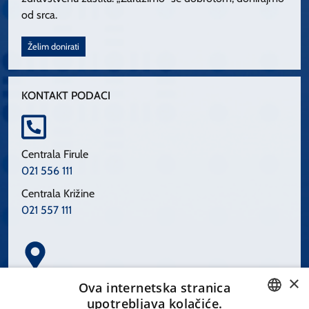
od srca.
Želim donirati
KONTAKT PODACI
Centrala Firule
021 556 111
Centrala Križine
021 557 111
×
Spinčićeva 1, 21000 Split
Ova internetska stranica
Hrvatska
upotrebljava kolačiće.