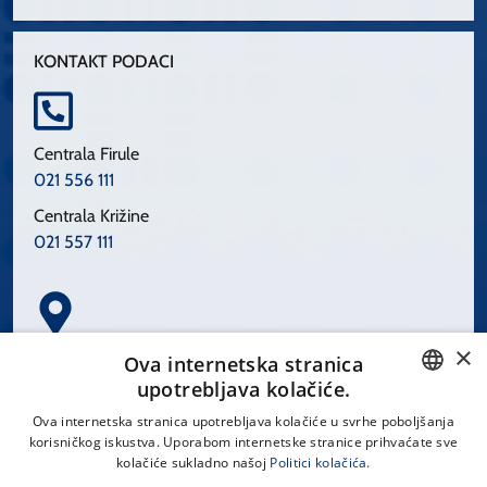
KONTAKT PODACI
Centrala Firule
021 556 111
Centrala Križine
021 557 111
×
Spinčićeva 1, 21000 Split
Ova internetska stranica
Hrvatska
upotrebljava kolačiće.
CROATIAN
Ova internetska stranica upotrebljava kolačiće u svrhe poboljšanja
korisničkog iskustva. Uporabom internetske stranice prihvaćate sve
ENGLISH
kolačiće sukladno našoj
Politici kolačića.
office@kbsplit.hr