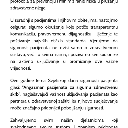
protokola za prevenciju i minimiziranje rizika u pružanju
zdravstvene njege.
U suradnji s pacijentima i njihovim obiteljima, nastojimo
osigurati sigurno okruženje koje potiče transparentnu
komunikaciju, pravovremenu dijagnostiku i liječenje te
poštivanje najviših etičkih standarda. Vjerujemo da
sigurnost pacijenata ne ovisi samo o zdravstvenom
sustavu, već i o svima nama, i pozivamo sve sudionike
na aktivno uključivanje u promicanje ove važne
vrijednosti.
Ove godine tema Svjetskog dana sigurnosti pacijenta
glasi:
"Angažman pacijenata za sigurnu zdravstvenu
skrb"
, naglašavajući važnost uključivanja pacijenata kao
partnera u zdravstvenoj zaštiti, jer njihovo sudjelovanje
može značajno pridonijeti poboljšanju sigurnosti.
Zahvaljujemo svim našim djelatnicima koji
svakodnevno svojim trudom i znanjem pridonose