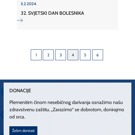
5.2.2024.
32. SVJETSKI DAN BOLESNIKA
1
2
3
4
5
6
DONACIJE
Plemenitim činom nesebičnog darivanja osnažimo našu
zdravstvenu zaštitu. „Zarazimo“ se dobrotom, donirajmo
od srca.
Želim donirati