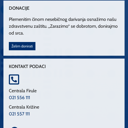
DONACIJE
Plemenitim činom nesebičnog darivanja osnažimo našu
zdravstvenu zaštitu. „Zarazimo“ se dobrotom, donirajmo
od srca.
Želim donirati
KONTAKT PODACI
Centrala Firule
021 556 111
Centrala Križine
021 557 111