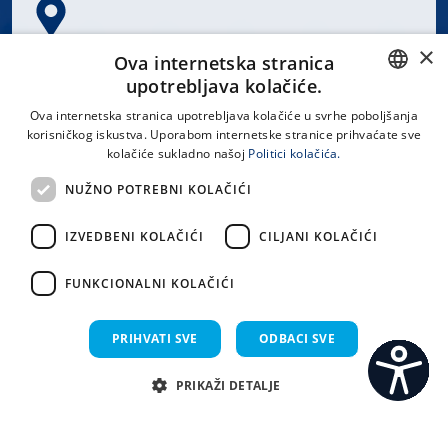
×
Spinčićeva 1, 21000 Split
Ova internetska stranica
Hrvatska
upotrebljava kolačiće.
CROATIAN
Ova internetska stranica upotrebljava kolačiće u svrhe poboljšanja
korisničkog iskustva. Uporabom internetske stranice prihvaćate sve
ENGLISH
kolačiće sukladno našoj
Politici kolačića.
office@kbsplit.hr
NUŽNO POTREBNI KOLAČIĆI
LINKOVI
IZVEDBENI KOLAČIĆI
CILJANI KOLAČIĆI
Uvjeti korištenja
FUNKCIONALNI KOLAČIĆI
Izjava o pristupačnosti
PRIHVATI SVE
ODBACI SVE
PRIKAŽI DETALJE
C
S
Sva prava pridržana KBC Split 2026.
Implementacija i dizajn:
Sistemi.hr