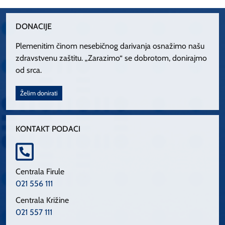
DONACIJE
Plemenitim činom nesebičnog darivanja osnažimo našu
zdravstvenu zaštitu. „Zarazimo“ se dobrotom, donirajmo
od srca.
Želim donirati
KONTAKT PODACI
Centrala Firule
021 556 111
Centrala Križine
021 557 111