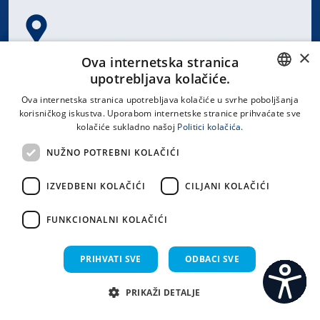
×
Spinčićeva 1, 21000 Split
Ova internetska stranica
Hrvatska
upotrebljava kolačiće.
CROATIAN
Ova internetska stranica upotrebljava kolačiće u svrhe poboljšanja
korisničkog iskustva. Uporabom internetske stranice prihvaćate sve
ENGLISH
kolačiće sukladno našoj
Politici kolačića.
office@kbsplit.hr
NUŽNO POTREBNI KOLAČIĆI
LINKOVI
IZVEDBENI KOLAČIĆI
CILJANI KOLAČIĆI
Uvjeti korištenja
FUNKCIONALNI KOLAČIĆI
Izjava o pristupačnosti
PRIHVATI SVE
ODBACI SVE
PRIKAŽI DETALJE
C
S
Sva prava pridržana KBC Split 2026.