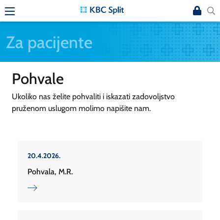
Za pacijente
Pohvale
Ukoliko nas želite pohvaliti i iskazati zadovoljstvo
pruženom uslugom molimo napišite nam.
20.4.2026.
Pohvala, M.R.