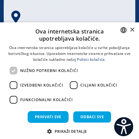
×
Spinčićeva 1, 21000 Split
Ova internetska stranica
Hrvatska
upotrebljava kolačiće.
CROATIAN
Ova internetska stranica upotrebljava kolačiće u svrhe poboljšanja
korisničkog iskustva. Uporabom internetske stranice prihvaćate sve
ENGLISH
kolačiće sukladno našoj
Politici kolačića.
office@kbsplit.hr
NUŽNO POTREBNI KOLAČIĆI
LINKOVI
IZVEDBENI KOLAČIĆI
CILJANI KOLAČIĆI
Uvjeti korištenja
FUNKCIONALNI KOLAČIĆI
Izjava o pristupačnosti
PRIHVATI SVE
ODBACI SVE
PRIKAŽI DETALJE
C
S