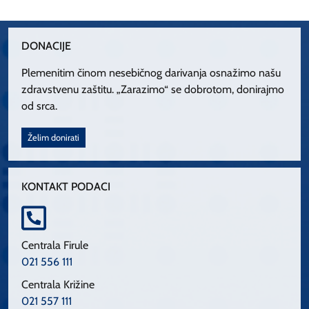
DONACIJE
Plemenitim činom nesebičnog darivanja osnažimo našu
zdravstvenu zaštitu. „Zarazimo“ se dobrotom, donirajmo
od srca.
Želim donirati
KONTAKT PODACI
Centrala Firule
021 556 111
Centrala Križine
021 557 111