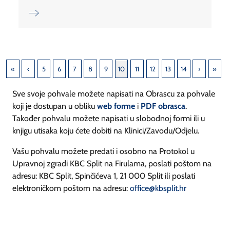
5
6
7
8
9
10
11
12
13
14
Sve svoje pohvale možete napisati na Obrascu za pohvale
koji je dostupan u obliku
web forme
i
PDF obrasca
.
Također pohvalu možete napisati u slobodnoj formi ili u
knjigu utisaka koju ćete dobiti na Klinici/Zavodu/Odjelu.
Vašu pohvalu možete predati i osobno na Protokol u
Upravnoj zgradi KBC Split na Firulama, poslati poštom na
adresu: KBC Split, Spinčićeva 1, 21 000 Split ili poslati
elektroničkom poštom na adresu:
office@kbsplit.hr