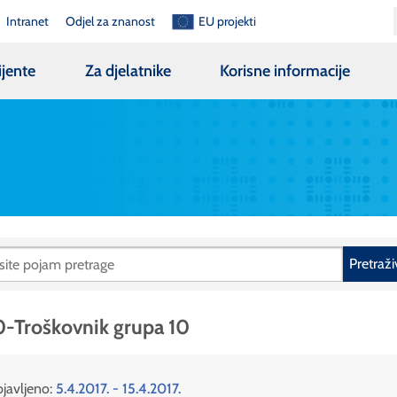
Intranet
Odjel za znanost
EU projekti
ijente
Za djelatnike
Korisne informacije
Pretraži
-Troškovnik grupa 10
javljeno:
5.4.2017. - 15.4.2017.