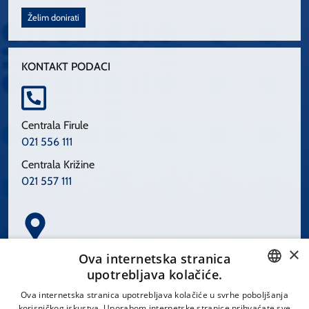
Želim donirati
KONTAKT PODACI
Centrala Firule
021 556 111
Centrala Križine
021 557 111
×
Spinčićeva 1, 21000 Split
Ova internetska stranica
Hrvatska
upotrebljava kolačiće.
CROATIAN
Ova internetska stranica upotrebljava kolačiće u svrhe poboljšanja
korisničkog iskustva. Uporabom internetske stranice prihvaćate sve