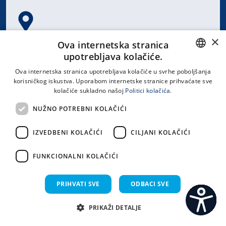
×
Spinčićeva 1, 21000 Split
Ova internetska stranica
Hrvatska
upotrebljava kolačiće.
CROATIAN
Ova internetska stranica upotrebljava kolačiće u svrhe poboljšanja
korisničkog iskustva. Uporabom internetske stranice prihvaćate sve
ENGLISH
kolačiće sukladno našoj
Politici kolačića.
office@kbsplit.hr
NUŽNO POTREBNI KOLAČIĆI
LINKOVI
IZVEDBENI KOLAČIĆI
CILJANI KOLAČIĆI
Uvjeti korištenja
FUNKCIONALNI KOLAČIĆI
Izjava o pristupačnosti
PRIHVATI SVE
ODBACI SVE
PRIKAŽI DETALJE
C
S
Sva prava pridržana KBC Split 2026.