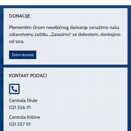
DONACIJE
Plemenitim činom nesebičnog darivanja osnažimo našu
zdravstvenu zaštitu. „Zarazimo“ se dobrotom, donirajmo
od srca.
Želim donirati
KONTAKT PODACI
Centrala Firule
021 556 111
Centrala Križine
021 557 111