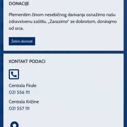
DONACIJE
Plemenitim činom nesebičnog darivanja osnažimo našu
zdravstvenu zaštitu. „Zarazimo“ se dobrotom, donirajmo
od srca.
Želim donirati
KONTAKT PODACI
Centrala Firule
021 556 111
Centrala Križine
021 557 111