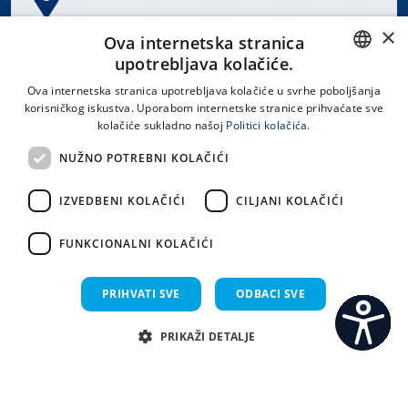
×
Spinčićeva 1, 21000 Split
Ova internetska stranica
Hrvatska
upotrebljava kolačiće.
CROATIAN
Ova internetska stranica upotrebljava kolačiće u svrhe poboljšanja
korisničkog iskustva. Uporabom internetske stranice prihvaćate sve
ENGLISH
kolačiće sukladno našoj
Politici kolačića.
office@kbsplit.hr
NUŽNO POTREBNI KOLAČIĆI
LINKOVI
IZVEDBENI KOLAČIĆI
CILJANI KOLAČIĆI
Uvjeti korištenja
FUNKCIONALNI KOLAČIĆI
Izjava o pristupačnosti
PRIHVATI SVE
ODBACI SVE
PRIKAŽI DETALJE
C
S
Sva prava pridržana KBC Split 2026.
Implementacija i dizajn:
Sistemi.hr