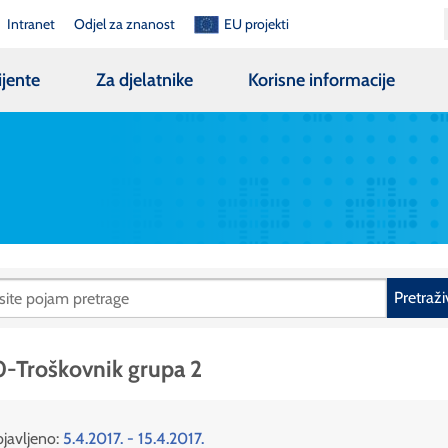
Intranet
Odjel za znanost
EU projekti
ijente
Za djelatnike
Korisne informacije
Pretraži
-Troškovnik grupa 2
javljeno:
5.4.2017. - 15.4.2017.