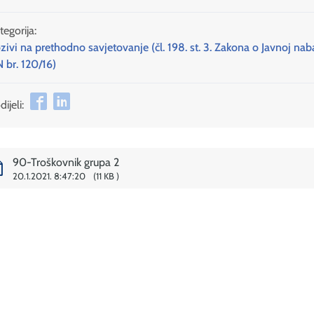
tegorija:
zivi na prethodno savjetovanje (čl. 198. st. 3. Zakona o Javnoj nab
 br. 120/16)
ijeli:
90-Troškovnik grupa 2
20.1.2021. 8:47:20
11 KB