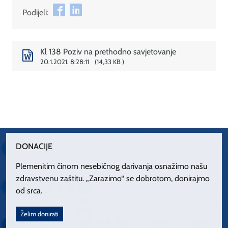
Podijeli:
Kl 138 Poziv na prethodno savjetovanje
20.1.2021. 8:28:11
14,33 KB
DONACIJE
Plemenitim činom nesebičnog darivanja osnažimo našu
zdravstvenu zaštitu. „Zarazimo“ se dobrotom, donirajmo
od srca.
Želim donirati