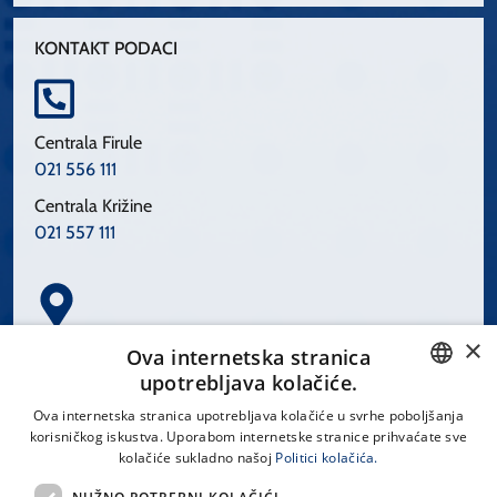
KONTAKT PODACI
Centrala Firule
021 556 111
Centrala Križine
021 557 111
×
Spinčićeva 1, 21000 Split
Ova internetska stranica
Hrvatska
upotrebljava kolačiće.
CROATIAN
Ova internetska stranica upotrebljava kolačiće u svrhe poboljšanja
korisničkog iskustva. Uporabom internetske stranice prihvaćate sve
ENGLISH
kolačiće sukladno našoj
Politici kolačića.
office@kbsplit.hr