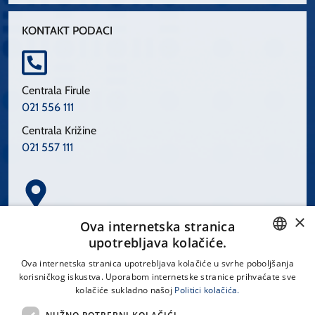
KONTAKT PODACI
Centrala Firule
021 556 111
Centrala Križine
021 557 111
×
Spinčićeva 1, 21000 Split
Ova internetska stranica
Hrvatska
upotrebljava kolačiće.
CROATIAN
Ova internetska stranica upotrebljava kolačiće u svrhe poboljšanja
korisničkog iskustva. Uporabom internetske stranice prihvaćate sve
ENGLISH
kolačiće sukladno našoj
Politici kolačića.
office@kbsplit.hr