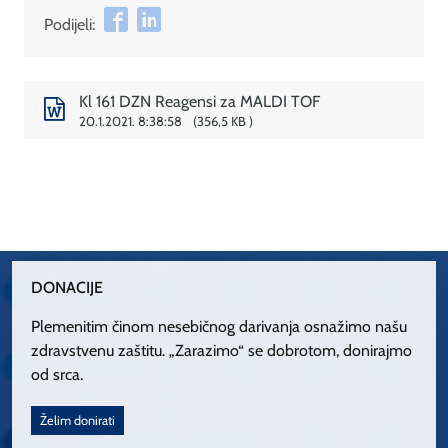
Podijeli:
Kl 161 DZN Reagensi za MALDI TOF
20.1.2021. 8:38:58
356,5 KB
DONACIJE
Plemenitim činom nesebičnog darivanja osnažimo našu
zdravstvenu zaštitu. „Zarazimo“ se dobrotom, donirajmo
od srca.
Želim donirati