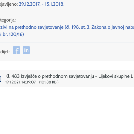
javljeno:
29.12.2017. - 15.1.2018.
tegorija:
zivi na prethodno savjetovanje (čl. 198. st. 3. Zakona o Javnoj nab
 br. 120/16)
ijeli:
Kl. 483 Izvješće o prethodnom savjetovanju - Lijekovi skupine L
19.1.2021. 14:39:07
101,88 KB