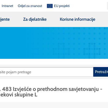
Intranet
Odjel za znanost
EU projekti
ijente
Za djelatnike
Korisne informacije
Pretraži
. 483 Izvješće o prethodnom savjetovanju -
jekovi skupine L