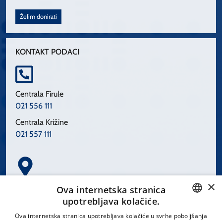
Želim donirati
KONTAKT PODACI
Centrala Firule
021 556 111
Centrala Križine
021 557 111
×
Spinčićeva 1, 21000 Split
Ova internetska stranica
Hrvatska
upotrebljava kolačiće.
CROATIAN
Ova internetska stranica upotrebljava kolačiće u svrhe poboljšanja