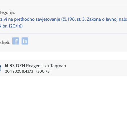
tegorija:
zivi na prethodno savjetovanje (čl. 198. st. 3. Zakona o Javnoj nab
 br. 120/16)
ijeli:
kl 83 DZN Reagensi za Taqman
20.1.2021. 8:43:13
300 KB