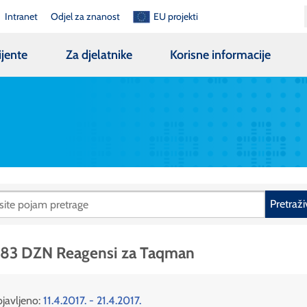
Intranet
Odjel za znanost
EU projekti
ijente
Za djelatnike
Korisne informacije
Pretraži
 83 DZN Reagensi za Taqman
javljeno:
11.4.2017. - 21.4.2017.