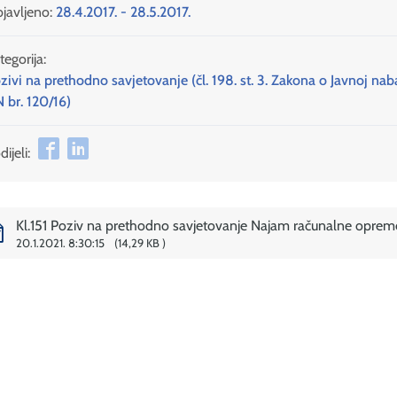
javljeno:
28.4.2017. - 28.5.2017.
tegorija:
zivi na prethodno savjetovanje (čl. 198. st. 3. Zakona o Javnoj nab
 br. 120/16)
ijeli:
Kl.151 Poziv na prethodno savjetovanje Najam računalne oprem
20.1.2021. 8:30:15
14,29 KB