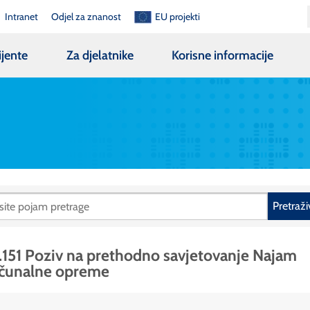
Intranet
Odjel za znanost
EU projekti
ijente
Za djelatnike
Korisne informacije
Pretraži
.151 Poziv na prethodno savjetovanje Najam
ačunalne opreme