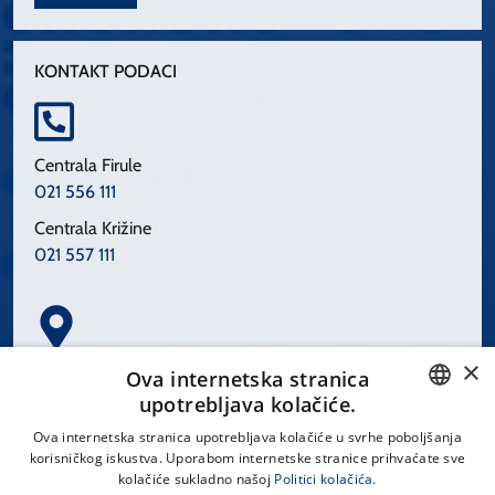
KONTAKT PODACI
Centrala Firule
021 556 111
Centrala Križine
021 557 111
×
Spinčićeva 1, 21000 Split
Ova internetska stranica
Hrvatska
upotrebljava kolačiće.
CROATIAN
Ova internetska stranica upotrebljava kolačiće u svrhe poboljšanja
korisničkog iskustva. Uporabom internetske stranice prihvaćate sve
ENGLISH
kolačiće sukladno našoj
Politici kolačića.
office@kbsplit.hr