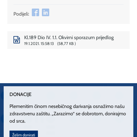
Podijeli:
Kl.189 Dio IV. 1.1. Okvirni sporazum prijedlog
19.1.2021. 15:58:13
58,77 KB
DONACIJE
Plemenitim činom nesebičnog darivanja osnažimo našu
zdravstvenu zaštitu. „Zarazimo“ se dobrotom, donirajmo
od srca.
Želim donirati