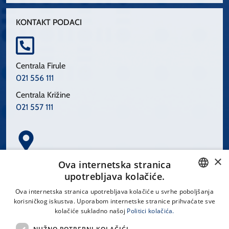
KONTAKT PODACI
Centrala Firule
021 556 111
Centrala Križine
021 557 111
×
Spinčićeva 1, 21000 Split
Ova internetska stranica
Hrvatska
upotrebljava kolačiće.
CROATIAN
Ova internetska stranica upotrebljava kolačiće u svrhe poboljšanja
korisničkog iskustva. Uporabom internetske stranice prihvaćate sve
ENGLISH
kolačiće sukladno našoj
Politici kolačića.
office@kbsplit.hr