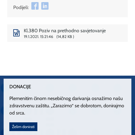
Podijeli:
Kl.380 Poziv na prethodno savjetovanje
19.1.2021. 15:21:46
14,82 KB
DONACIJE
Plemenitim činom nesebičnog darivanja osnažimo našu
zdravstvenu zaštitu. „Zarazimo“ se dobrotom, donirajmo
od srca.
Želim donirati