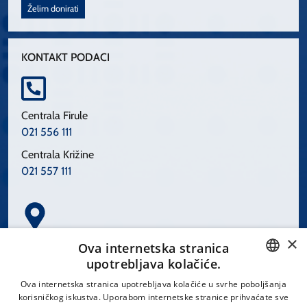
Želim donirati
KONTAKT PODACI
Centrala Firule
021 556 111
Centrala Križine
021 557 111
×
Spinčićeva 1, 21000 Split
Ova internetska stranica
Hrvatska
upotrebljava kolačiće.
CROATIAN
Ova internetska stranica upotrebljava kolačiće u svrhe poboljšanja
korisničkog iskustva. Uporabom internetske stranice prihvaćate sve
ENGLISH