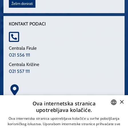
Želim donirati
KONTAKT PODACI
Centrala Firule
021 556 111
Centrala Križine
021 557 111
×
Spinčićeva 1, 21000 Split
Ova internetska stranica
Hrvatska
upotrebljava kolačiće.
CROATIAN
Ova internetska stranica upotrebljava kolačiće u svrhe poboljšanja
korisničkog iskustva. Uporabom internetske stranice prihvaćate sve
ENGLISH