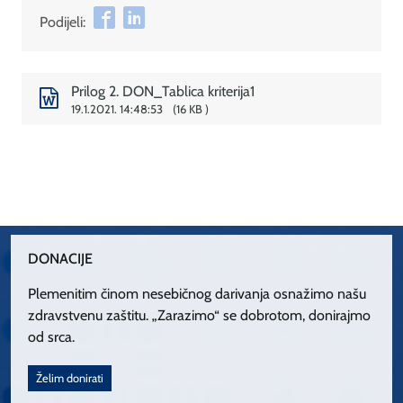
Podijeli:
Prilog 2. DON_Tablica kriterija1
19.1.2021. 14:48:53
16 KB
DONACIJE
Plemenitim činom nesebičnog darivanja osnažimo našu
zdravstvenu zaštitu. „Zarazimo“ se dobrotom, donirajmo
od srca.
Želim donirati