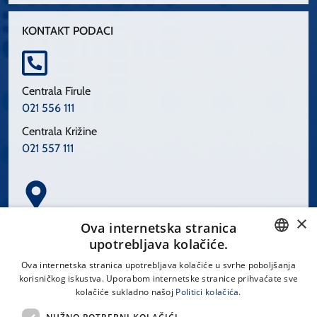
KONTAKT PODACI
Centrala Firule
021 556 111
Centrala Križine
021 557 111
×
Spinčićeva 1, 21000 Split
Ova internetska stranica
Hrvatska
upotrebljava kolačiće.
CROATIAN
Ova internetska stranica upotrebljava kolačiće u svrhe poboljšanja
korisničkog iskustva. Uporabom internetske stranice prihvaćate sve
ENGLISH
kolačiće sukladno našoj
Politici kolačića.
office@kbsplit.hr