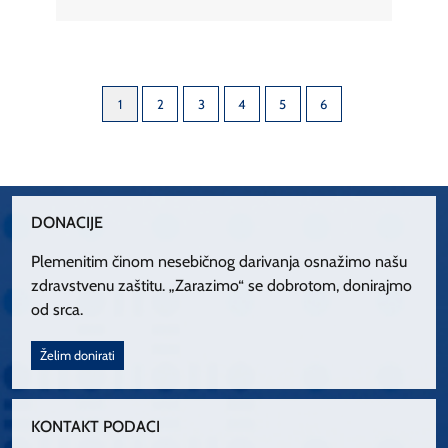
1
2
3
4
5
6
DONACIJE
Plemenitim činom nesebičnog darivanja osnažimo našu
zdravstvenu zaštitu. „Zarazimo“ se dobrotom, donirajmo
od srca.
Želim donirati
KONTAKT PODACI