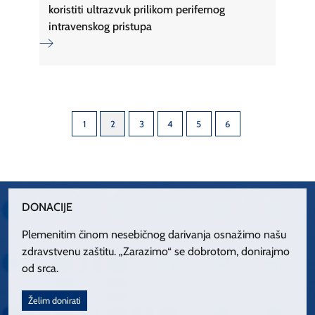
koristiti ultrazvuk prilikom perifernog
intravenskog pristupa
1
2
3
4
5
6
DONACIJE
Plemenitim činom nesebičnog darivanja osnažimo našu
zdravstvenu zaštitu. „Zarazimo“ se dobrotom, donirajmo
od srca.
Želim donirati