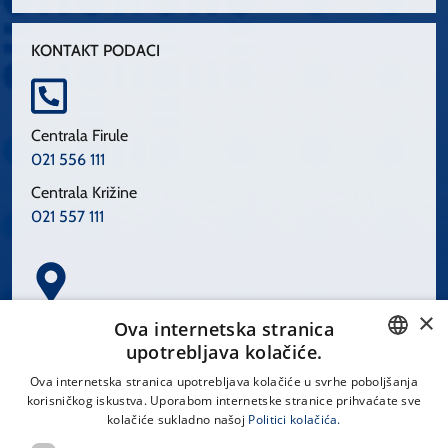
KONTAKT PODACI
Centrala Firule
021 556 111
Centrala Križine
021 557 111
×
Spinčićeva 1, 21000 Split
Ova internetska stranica
Hrvatska
upotrebljava kolačiće.
CROATIAN
Ova internetska stranica upotrebljava kolačiće u svrhe poboljšanja
korisničkog iskustva. Uporabom internetske stranice prihvaćate sve
ENGLISH
kolačiće sukladno našoj
Politici kolačića.
office@kbsplit.hr