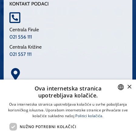
KONTAKT PODACI
Centrala Firule
021 556 111
Centrala Križine
021 557 111
×
Spinčićeva 1, 21000 Split
Ova internetska stranica
Hrvatska
upotrebljava kolačiće.
CROATIAN
Ova internetska stranica upotrebljava kolačiće u svrhe poboljšanja
korisničkog iskustva. Uporabom internetske stranice prihvaćate sve
ENGLISH
kolačiće sukladno našoj
Politici kolačića.
office@kbsplit.hr
NUŽNO POTREBNI KOLAČIĆI