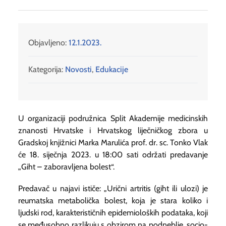
Objavljeno:
12.1.2023.
Kategorija:
Novosti
,
Edukacije
U organizaciji podružnica Split Akademije medicinskih
znanosti Hrvatske i Hrvatskog liječničkog zbora u
Gradskoj knjižnici Marka Marulića prof. dr. sc. Tonko Vlak
će 18. siječnja 2023. u 18:00 sati održati predavanje
„Giht – zaboravljena bolest“.
Predavač u najavi ističe: „
Urični artritis (giht ili ulozi) je
reumatska metabolička bolest, koja je stara koliko i
ljudski rod, karakterističnih epidemioloških podataka, koji
se međusobno razlikuju s obzirom na podneblje, socio-