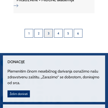
1
2
3
4
5
6
DONACIJE
Plemenitim činom nesebičnog darivanja osnažimo našu
zdravstvenu zaštitu. „Zarazimo“ se dobrotom, donirajmo
od srca.
Želim donirati