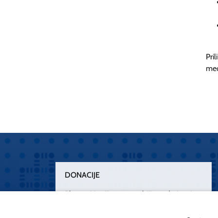
Pri
međ
DONACIJE
Plemenitim činom nesebičnog darivanja
osnažimo našu zdravstvenu zaštitu.
„Zarazimo“ se dobrotom, donirajmo od