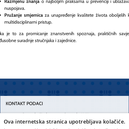
Razmjenu znanja
o najboljim praksama u prevenciji i ublažav
nuspojava.
Pružanje smjernica
za unapređenje kvalitete života oboljelih 
multidisciplinarni pristup.
lika je to za promicanje znanstvenih spoznaja, praktičnih savje
usobne suradnje stručnjaka i zajednice.
KONTAKT PODACI
Centrala Firule
Centrala Križine
Ova internetska stranica upotrebljava kolačiće.
021 556 111
021 557 111