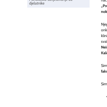
nac
djelatnike
„Pr
nok
Nje
onk
kli
sva
Nei
Kal
Sim
fak
Simp