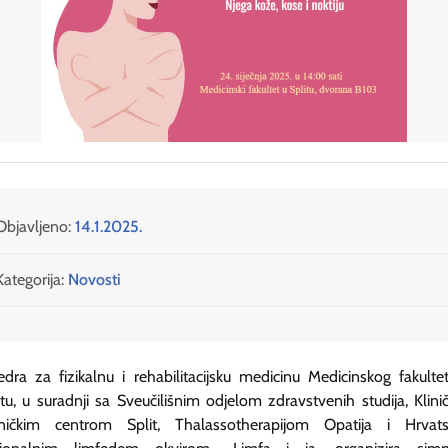
Objavljeno:
14.1.2025.
Kategorija:
Novosti
edra za fizikalnu i rehabilitacijsku medicinu Medicinskog fakulte
itu, u suradnji sa Sveučilišnim odjelom zdravstvenih studija, Klini
ničkim centrom Split, Thalassotherapijom Opatija i Hrvat