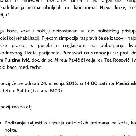
ionalnim limfedem okvirom- Limfa i ja, organizira simp
ehabilitacija osoba oboljelih od karcinoma: Njega kože, ko
tiju“.
ga kože, kose i noktiju neizostavan su dio holističkog pristu
ološkoj rehabilitaciji. Tijekom simpozija raspravit će se izazovi i najb
ničke prakse, s posebnim naglaskom na poboljšanje kval
kodnevnog života pacijenata. Predavači na simpoziju su: prof. dr.
ra Puizina Ivić,
doc. dr. sc.
Mirela Pavičić Ivelja,
dr.
Tea Rosović, I
čić,
bacc. med. techn.
pozij će se održati
24. siječnja 2025. u
14:00 sati na
Medicins
ultetu u Splitu
(dvorana B103).
ozij ima za cilj:
Podizanje svijesti
o utjecaju onkoloških tretmana na kožu, ko
nokte.