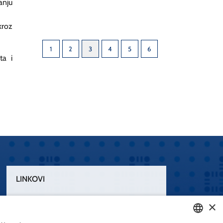
anju
kroz
1
2
3
4
5
6
ta i
LINKOVI
Uvjeti korištenja
×
Izjava o pristupačnosti