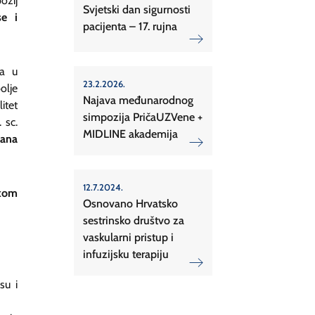
ozij
Svjetski dan sigurnosti
se i
pacijenta – 17. rujna
pa u
23.2.2026.
olje
Najava međunarodnog
itet
simpozija PričaUZVene +
 sc.
MIDLINE akademija
vana
12.7.2024.
kom
Osnovano Hrvatsko
sestrinsko društvo za
vaskularni pristup i
infuzijsku terapiju
su i