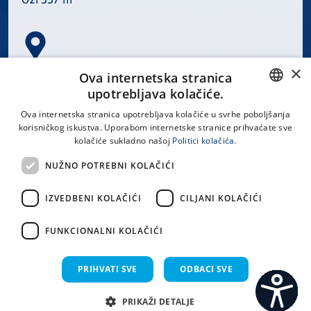
×
Spinčićeva 1, 21000 Split
Ova internetska stranica
Hrvatska
upotrebljava kolačiće.
CROATIAN
Ova internetska stranica upotrebljava kolačiće u svrhe poboljšanja
korisničkog iskustva. Uporabom internetske stranice prihvaćate sve
ENGLISH
kolačiće sukladno našoj
Politici kolačića.
office@kbsplit.hr
NUŽNO POTREBNI KOLAČIĆI
LINKOVI
IZVEDBENI KOLAČIĆI
CILJANI KOLAČIĆI
Uvjeti korištenja
FUNKCIONALNI KOLAČIĆI
Izjava o pristupačnosti
PRIHVATI SVE
ODBACI SVE
PRIKAŽI DETALJE