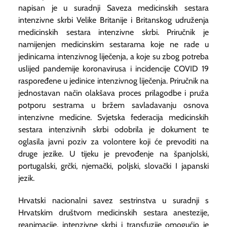
napisan je u suradnji Saveza medicinskih sestara
intenzivne skrbi Velike Britanije i Britanskog udruženja
medicinskih sestara intenzivne skrbi. Priručnik je
namijenjen medicinskim sestarama koje ne rade u
jedinicama intenzivnog liječenja, a koje su zbog potreba
uslijed pandemije koronavirusa i incidencije COVID 19
raspoređene u jedinice intenzivnog liječenja. Priručnik na
jednostavan način olakšava proces prilagodbe i pruža
potporu sestrama u bržem savladavanju osnova
intenzivne medicine. Svjetska federacija medicinskih
sestara intenzivnih skrbi odobrila je dokument te
oglasila javni poziv za volontere koji će prevoditi na
druge jezike. U tijeku je prevođenje na španjolski,
portugalski, grčki, njemački, poljski, slovački I japanski
jezik.
Hrvatski nacionalni savez sestrinstva u suradnji s
Hrvatskim društvom medicinskih sestara anestezije,
reanimacije, intenzivne skrbi i transfuzije omogućio je