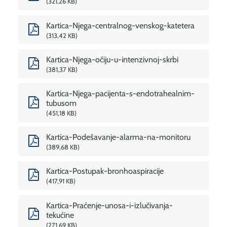
321,26 KB
Kartica-Njega-centralnog-venskog-katetera
313,42 KB
Kartica-Njega-očiju-u-intenzivnoj-skrbi
381,37 KB
Kartica-Njega-pacijenta-s-endotrahealnim-
tubusom
451,18 KB
Kartica-Podešavanje-alarma-na-monitoru
389,68 KB
Kartica-Postupak-bronhoaspiracije
417,91 KB
Kartica-Praćenje-unosa-i-izlučivanja-
tekućine
271,69 KB