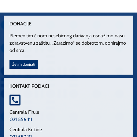
DONACIJE
Plemenitim činom nesebičnog darivanja osnažimo našu
zdravstvenu zaštitu. „Zarazimo“ se dobrotom, donirajmo
od srca.
Želim donirati
KONTAKT PODACI
Centrala Firule
021 556 111
Centrala Križine
021 557 111