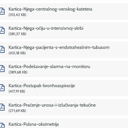
Kartica-Njega-centralnog-venskog-katetera
313,42 KB
Kartica-Njega-očiju-u-intenzivnoj-skrbi
381,37 KB
Kartica-Njega-pacijenta-s-endotrahealnim-tubusom
451,18 KB
Kartica-Podešavanje-alarma-na-monitoru
389,68 KB
Kartica-Postupak-bronhoaspiracije
417,91 KB
Kartica-Praćenje-unosa-i-izlučivanja-tekućine
271,69 KB
Kartica-Pulsna-oksimetrija