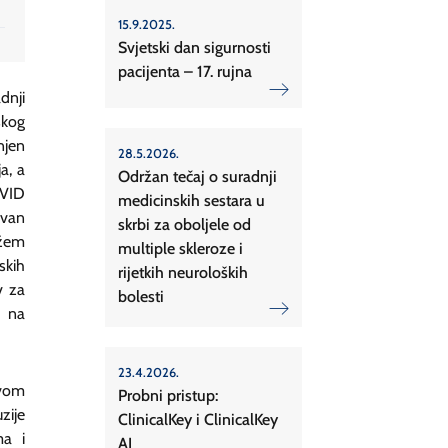
15.9.2025.
Svjetski dan sigurnosti
pacijenta – 17. rujna
dnji
skog
njen
28.5.2026.
a, a
Održan tečaj o suradnji
OVID
medicinskih sestara u
avan
skrbi za oboljele od
ržem
multiple skleroze i
skih
rijetkih neuroloških
v za
bolesti
e na
23.4.2026.
tvom
Probni pristup:
zije
ClinicalKey i ClinicalKey
ma i
AI