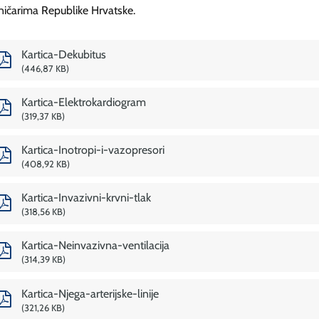
ničarima Republike Hrvatske.
Kartica-Dekubitus
446,87 KB
Kartica-Elektrokardiogram
319,37 KB
Kartica-Inotropi-i-vazopresori
408,92 KB
Kartica-Invazivni-krvni-tlak
318,56 KB
Kartica-Neinvazivna-ventilacija
314,39 KB
Kartica-Njega-arterijske-linije
321,26 KB