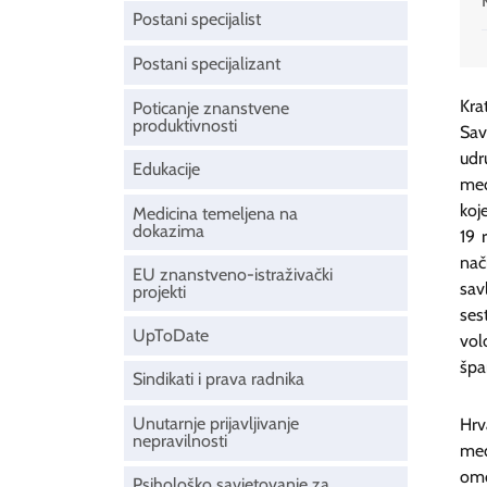
Postani specijalist
Postani specijalizant
Kra
Poticanje znanstvene
produktivnosti
Sav
udr
Edukacije
med
koj
Medicina temeljena na
dokazima
19 
nač
EU znanstveno-istraživački
sav
projekti
ses
UpToDate
vol
špan
Sindikati i prava radnika
Unutarnje prijavljivanje
Hrv
nepravilnosti
med
omo
Psihološko savjetovanje za