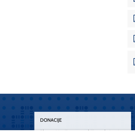
DONACIJE
Plemenitim činom nesebičnog darivanja