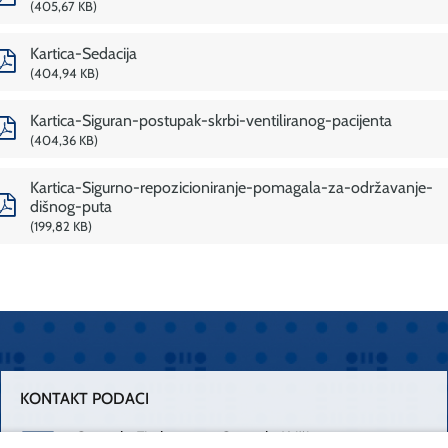
405,67 KB
Kartica-Sedacija
404,94 KB
Kartica-Siguran-postupak-skrbi-ventiliranog-pacijenta
404,36 KB
Kartica-Sigurno-repozicioniranje-pomagala-za-održavanje-
dišnog-puta
199,82 KB
KONTAKT PODACI
Centrala Firule
Centrala Križine