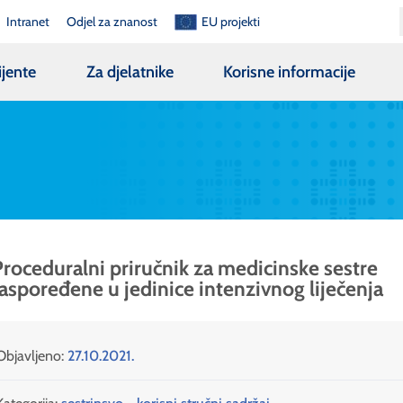
Intranet
Odjel za znanost
EU projekti
ijente
Za djelatnike
Korisne informacije
roceduralni priručnik za medicinske sestre
aspoređene u jedinice intenzivnog liječenja
Objavljeno:
27.10.2021.