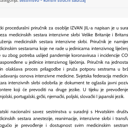
Kategorija:
sestrinsvo - korisni stručni sadržaj
tki proceduralni priručnik za osoblje IZVAN JIL-a napisan je u sura
eza medicinskih sestara intenzivne skrbi Velike Britanije i Britan
uženja medicinskih sestara intenzivne skrbi. Priručnik je namije
icinskim sestarama koje ne rade u jedinicama intenzivnog liječenj
e su zbog potreba uslijed pandemije koronavirusa i incidencije C
raspoređene u jedinice intenzivnog liječenja. Priručnik na jednost
in olakšava proces prilagodbe i pruža potporu sestrama u b
ladavanju osnova intenzivne medicine. Svjetska federacija medicin
tara intenzivnih skrbi odobrila je dokument te oglasila javni pozi
ontere koji će prevoditi na druge jezike. U tijeku je prevođenj
jolski, portugalski, grčki, njemački, poljski, slovački I japanski jezik.
atski nacionalni savez sestrinstva u suradnji s Hrvatskim druš
icinskih sestara anestezije, reanimacije, intenzivne skrbi i transfu
gućio je prevođenje i dostupnost svim medicinskim sestra