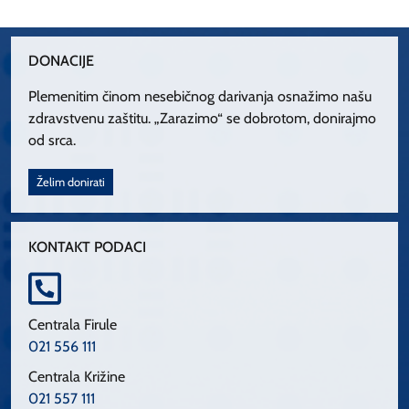
DONACIJE
Plemenitim činom nesebičnog darivanja osnažimo našu
zdravstvenu zaštitu. „Zarazimo“ se dobrotom, donirajmo
od srca.
Želim donirati
KONTAKT PODACI
Centrala Firule
021 556 111
Centrala Križine
021 557 111