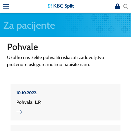
Za pacijente
Pohvale
Ukoliko nas želite pohvaliti i iskazati zadovoljstvo
pruženom uslugom molimo napišite nam.
10.10.2022.
Pohvala, L.P.