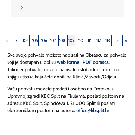
104
105
106
107
108
109
110
111
112
113
Sve svoje pohvale možete napisati na Obrascu za pohvale
koji je dostupan u obliku
web forme
i
PDF obrasca
.
Također pohvalu možete napisati u slobodnoj formi ili u
knjigu utisaka koju ćete dobiti na Klinici/Zavodu/Odjelu.
Vašu pohvalu možete predati i osobno na Protokol u
Upravnoj zgradi KBC Split na Firulama, poslati poštom na
adresu: KBC Split, Spinčićeva 1, 21 000 Split ili poslati
elektroničkom poštom na adresu:
office@kbsplit.hr