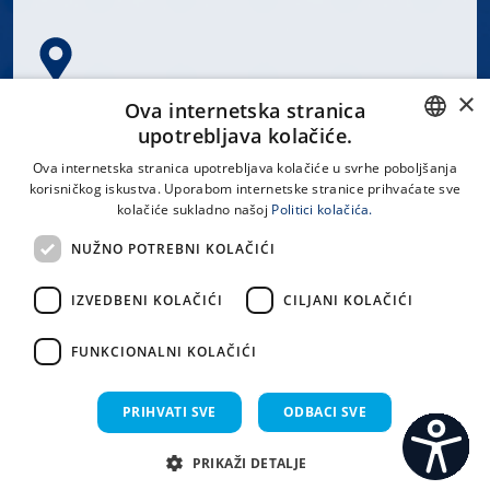
×
Spinčićeva 1, 21000 Split
Ova internetska stranica
Hrvatska
upotrebljava kolačiće.
CROATIAN
Ova internetska stranica upotrebljava kolačiće u svrhe poboljšanja
korisničkog iskustva. Uporabom internetske stranice prihvaćate sve
ENGLISH
kolačiće sukladno našoj
Politici kolačića.
office@kbsplit.hr
NUŽNO POTREBNI KOLAČIĆI
LINKOVI
IZVEDBENI KOLAČIĆI
CILJANI KOLAČIĆI
Uvjeti korištenja
FUNKCIONALNI KOLAČIĆI
Izjava o pristupačnosti
PRIHVATI SVE
ODBACI SVE
PRIKAŽI DETALJE
C
S