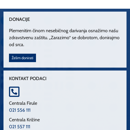
DONACIJE
Plemenitim činom nesebičnog darivanja osnažimo našu
zdravstvenu zaštitu. „Zarazimo“ se dobrotom, donirajmo
od srca.
Želim donirati
KONTAKT PODACI
Centrala Firule
021 556 111
Centrala Križine
021 557 111