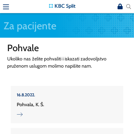
Za pacijente
Pohvale
Ukoliko nas želite pohvaliti i iskazati zadovoljstvo
pruženom uslugom molimo napišite nam.
16.8.2022.
Pohvala, K. Š.