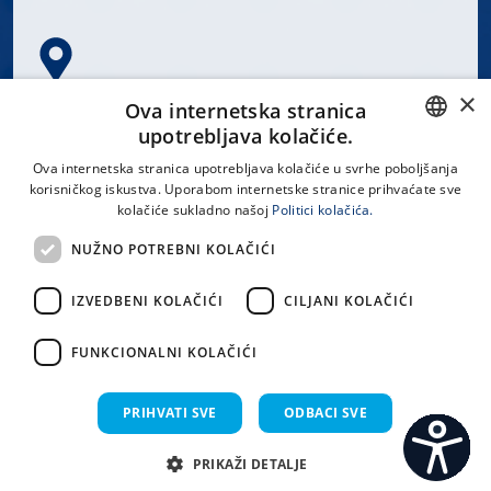
×
Spinčićeva 1, 21000 Split
Ova internetska stranica
Hrvatska
upotrebljava kolačiće.
CROATIAN
Ova internetska stranica upotrebljava kolačiće u svrhe poboljšanja
korisničkog iskustva. Uporabom internetske stranice prihvaćate sve
ENGLISH
kolačiće sukladno našoj
Politici kolačića.
office@kbsplit.hr
NUŽNO POTREBNI KOLAČIĆI
LINKOVI
IZVEDBENI KOLAČIĆI
CILJANI KOLAČIĆI
Uvjeti korištenja
FUNKCIONALNI KOLAČIĆI
Izjava o pristupačnosti
PRIHVATI SVE
ODBACI SVE
PRIKAŽI DETALJE
C
S