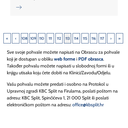
108
109
110
111
112
113
114
115
116
117
Sve svoje pohvale možete napisati na Obrascu za pohvale
koji je dostupan u obliku
web forme
i
PDF obrasca
.
Također pohvalu možete napisati u slobodnoj formi ili u
knjigu utisaka koju ćete dobiti na Klinici/Zavodu/Odjelu.
Vašu pohvalu možete predati i osobno na Protokol u
Upravnoj zgradi KBC Split na Firulama, poslati poštom na
adresu: KBC Split, Spinčićeva 1, 21 000 Split ili poslati
elektroničkom poštom na adresu:
office@kbsplit.hr