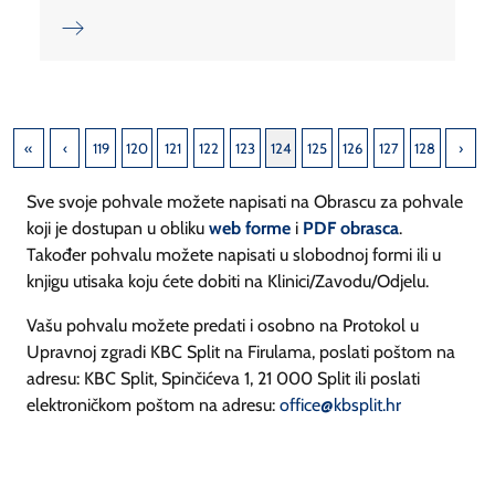
119
120
121
122
123
124
125
126
127
128
Sve svoje pohvale možete napisati na Obrascu za pohvale
koji je dostupan u obliku
web forme
i
PDF obrasca
.
Također pohvalu možete napisati u slobodnoj formi ili u
knjigu utisaka koju ćete dobiti na Klinici/Zavodu/Odjelu.
Vašu pohvalu možete predati i osobno na Protokol u
Upravnoj zgradi KBC Split na Firulama, poslati poštom na
adresu: KBC Split, Spinčićeva 1, 21 000 Split ili poslati
elektroničkom poštom na adresu:
office@kbsplit.hr