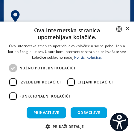
×
Spinčićeva 1, 21000 Split
Ova internetska stranica
Hrvatska
upotrebljava kolačiće.
CROATIAN
Ova internetska stranica upotrebljava kolačiće u svrhe poboljšanja
korisničkog iskustva. Uporabom internetske stranice prihvaćate sve
ENGLISH
kolačiće sukladno našoj
Politici kolačića.
office@kbsplit.hr
NUŽNO POTREBNI KOLAČIĆI
LINKOVI
IZVEDBENI KOLAČIĆI
CILJANI KOLAČIĆI
Uvjeti korištenja
FUNKCIONALNI KOLAČIĆI
Izjava o pristupačnosti
PRIHVATI SVE
ODBACI SVE
PRIKAŽI DETALJE
C
S