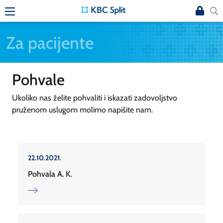
Za pacijente
Pohvale
Ukoliko nas želite pohvaliti i iskazati zadovoljstvo
pruženom uslugom molimo napišite nam.
22.10.2021.
Pohvala A. K.