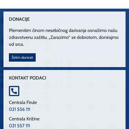
DONACIJE
Plemenitim činom nesebičnog darivanja osnažimo našu
zdravstvenu zaštitu. „Zarazimo“ se dobrotom, donirajmo
od srca.
Želim donirati
KONTAKT PODACI
Centrala Firule
021 556 111
Centrala Križine
021 557 111