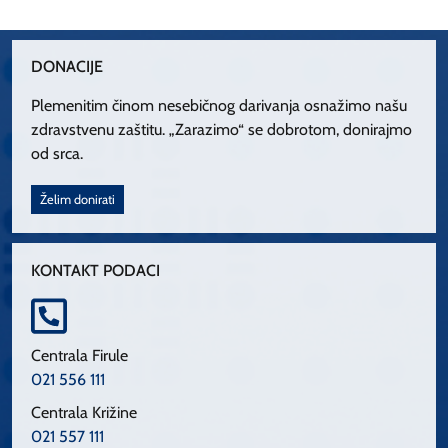
DONACIJE
Plemenitim činom nesebičnog darivanja osnažimo našu
zdravstvenu zaštitu. „Zarazimo“ se dobrotom, donirajmo
od srca.
Želim donirati
KONTAKT PODACI
Centrala Firule
021 556 111
Centrala Križine
021 557 111