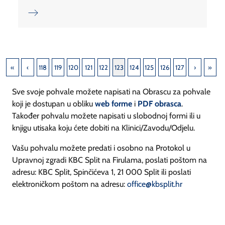
118
119
120
121
122
123
124
125
126
127
Sve svoje pohvale možete napisati na Obrascu za pohvale
koji je dostupan u obliku
web forme
i
PDF obrasca
.
Također pohvalu možete napisati u slobodnoj formi ili u
knjigu utisaka koju ćete dobiti na Klinici/Zavodu/Odjelu.
Vašu pohvalu možete predati i osobno na Protokol u
Upravnoj zgradi KBC Split na Firulama, poslati poštom na
adresu: KBC Split, Spinčićeva 1, 21 000 Split ili poslati
elektroničkom poštom na adresu:
office@kbsplit.hr