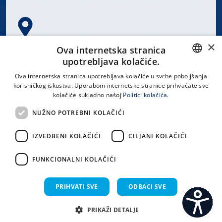
×
Spinčićeva 1, 21000 Split
Ova internetska stranica
Hrvatska
upotrebljava kolačiće.
CROATIAN
Ova internetska stranica upotrebljava kolačiće u svrhe poboljšanja
korisničkog iskustva. Uporabom internetske stranice prihvaćate sve
ENGLISH
kolačiće sukladno našoj
Politici kolačića.
office@kbsplit.hr
NUŽNO POTREBNI KOLAČIĆI
LINKOVI
IZVEDBENI KOLAČIĆI
CILJANI KOLAČIĆI
Uvjeti korištenja
FUNKCIONALNI KOLAČIĆI
Izjava o pristupačnosti
PRIHVATI SVE
ODBACI SVE
PRIKAŽI DETALJE
C
S