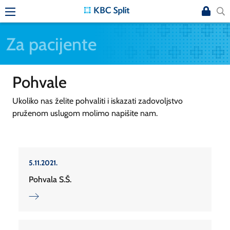
Za pacijente
Pohvale
Ukoliko nas želite pohvaliti i iskazati zadovoljstvo
pruženom uslugom molimo napišite nam.
5.11.2021.
Pohvala S.Š.