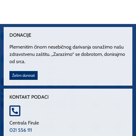
DONACIJE
Plemenitim činom nesebičnog darivanja osnažimo našu
zdravstvenu zaštitu. „Zarazimo“ se dobrotom, donirajmo
od srca.
Želim donirati
KONTAKT PODACI
Centrala Firule
021 556 111