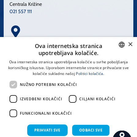
Centrala Križine
021 557 111
×
Spinčićeva 1, 21000 Split
Ova internetska stranica
Hrvatska
upotrebljava kolačiće.
CROATIAN
Ova internetska stranica upotrebljava kolačiće u svrhe poboljšanja
korisničkog iskustva. Uporabom internetske stranice prihvaćate sve
ENGLISH
kolačiće sukladno našoj
Politici kolačića.
office@kbsplit.hr
NUŽNO POTREBNI KOLAČIĆI
LINKOVI
IZVEDBENI KOLAČIĆI
CILJANI KOLAČIĆI
Uvjeti korištenja
FUNKCIONALNI KOLAČIĆI
Izjava o pristupačnosti
PRIHVATI SVE
ODBACI SVE