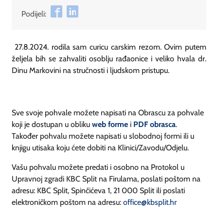
Podijeli:
27.8.2024. rodila sam curicu carskim rezom. Ovim putem
željela bih se zahvaliti osoblju rađaonice i veliko hvala dr.
Dinu Markovini na stručnosti i ljudskom pristupu.
Sve svoje pohvale možete napisati na Obrascu za pohvale
koji je dostupan u obliku
web forme
i
PDF obrasca
.
Također pohvalu možete napisati u slobodnoj formi ili u
knjigu utisaka koju ćete dobiti na Klinici/Zavodu/Odjelu.
Vašu pohvalu možete predati i osobno na Protokol u
Upravnoj zgradi KBC Split na Firulama, poslati poštom na
adresu: KBC Split, Spinčićeva 1, 21 000 Split ili poslati
elektroničkom poštom na adresu:
office@kbsplit.hr