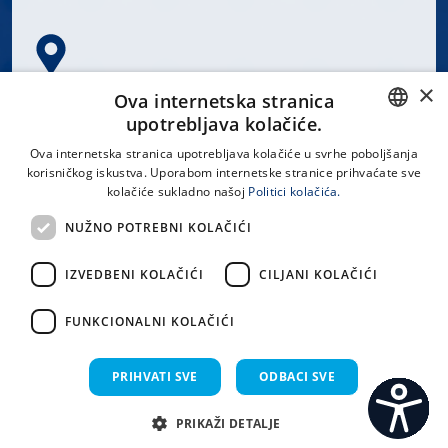
×
Spinčićeva 1, 21000 Split
Ova internetska stranica
Hrvatska
upotrebljava kolačiće.
CROATIAN
Ova internetska stranica upotrebljava kolačiće u svrhe poboljšanja
korisničkog iskustva. Uporabom internetske stranice prihvaćate sve
ENGLISH
kolačiće sukladno našoj
Politici kolačića.
office@kbsplit.hr
NUŽNO POTREBNI KOLAČIĆI
LINKOVI
IZVEDBENI KOLAČIĆI
CILJANI KOLAČIĆI
Uvjeti korištenja
FUNKCIONALNI KOLAČIĆI
Izjava o pristupačnosti
PRIHVATI SVE
ODBACI SVE
PRIKAŽI DETALJE
C
S