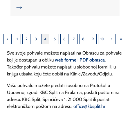
1
2
3
4
5
6
7
8
9
10
Sve svoje pohvale možete napisati na Obrascu za pohvale
koji je dostupan u obliku
web forme
i
PDF obrasca
.
Također pohvalu možete napisati u slobodnoj formi ili u
knjigu utisaka koju ćete dobiti na Klinici/Zavodu/Odjelu.
Vašu pohvalu možete predati i osobno na Protokol u
Upravnoj zgradi KBC Split na Firulama, poslati poštom na
adresu: KBC Split, Spinčićeva 1, 21 000 Split ili poslati
elektroničkom poštom na adresu:
office@kbsplit.hr