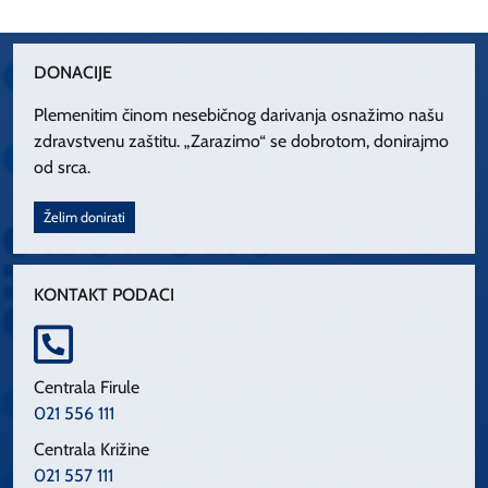
DONACIJE
Plemenitim činom nesebičnog darivanja osnažimo našu
zdravstvenu zaštitu. „Zarazimo“ se dobrotom, donirajmo
od srca.
Želim donirati
KONTAKT PODACI
Centrala Firule
021 556 111
Centrala Križine
021 557 111