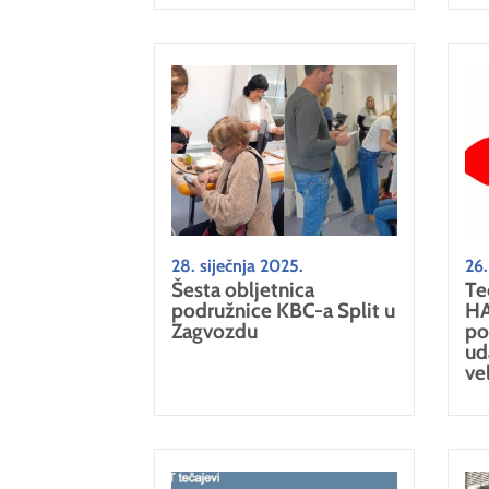
28. siječnja 2025.
26.
Šesta obljetnica
Te
podružnice KBC-a Split u
HA
Zagvozdu
po
ud
ve