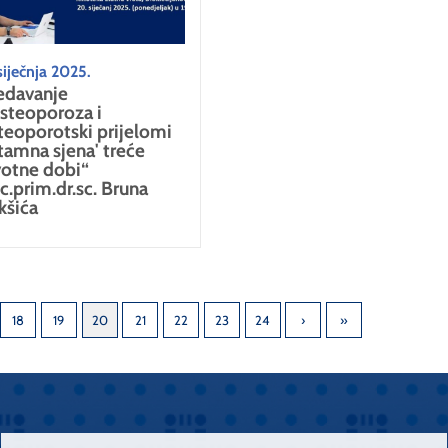
siječnja 2025.
edavanje
steoporoza i
teoporotski prijelomi
'tamna sjena' treće
votne dobi“
c.prim.dr.sc. Bruna
kšića
18
19
20
21
22
23
24