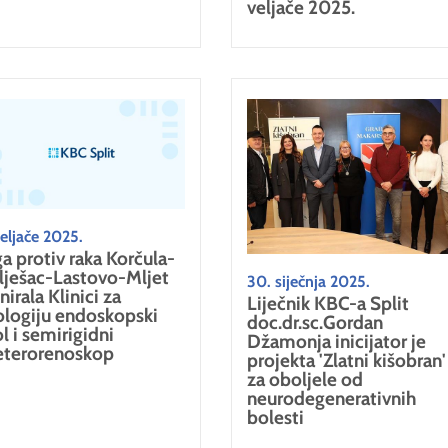
veljače 2025.
veljače 2025.
ga protiv raka Korčula-
lješac-Lastovo-Mljet
30. siječnja 2025.
nirala Klinici za
Liječnik KBC-a Split
ologiju endoskopski
doc.dr.sc.Gordan
ol i semirigidni
Džamonja inicijator je
eterorenoskop
projekta 'Zlatni kišobran'
za oboljele od
neurodegenerativnih
bolesti