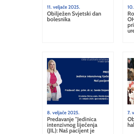
11. veljače 2025.
10.
Obilježen Svjetski dan
Ro
bolesnika
OH
pr
ur
8. veljače 2025.
7. 
Predavanje "Jedinica
Ob
intenzivnog liječenja
ha
(JIL): Naš pacijent je