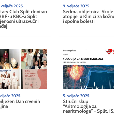
 veljače 2025.
9. veljače 2025.
tary Club Split donirao
Sedma obljetnica 'Škole
BP-u KBC-a Split
atopije' u Klinici za kožn
ijenosni ultrazvučni
i spolne bolesti
eđaj
veljače 2025.
5. veljače 2025.
ilježen Dan crvenih
Stručni skup
ljina
“Aritmologija za
nearitmologe” - Split, 15