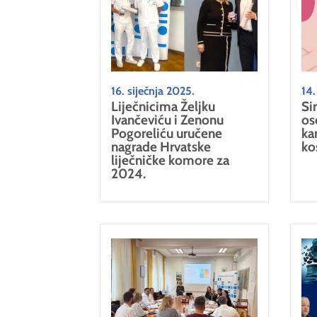
16. siječnja 2025.
14.
Liječnicima Željku
Si
Ivančeviću i Zenonu
os
Pogoreliću uručene
ka
nagrade Hrvatske
ko
liječničke komore za
2024.