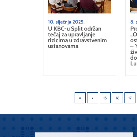
10. siječnja 2025.
8. 
U KBC-u Split održan
Pr
tečaj za upravljanje
„O
rizicima u zdravstvenim
os
ustanovama
– 
ži
do
Lu
15
16
17