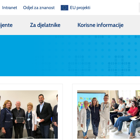
Intranet
Odjel za znanost
EU projekti
ijente
Za djelatnike
Korisne informacije