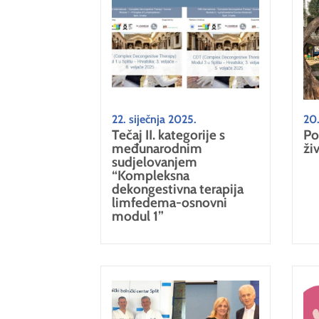
22. siječnja 2025.
20.
Tečaj II. kategorije s
Po
međunarodnim
ži
sudjelovanjem
“Kompleksna
dekongestivna terapija
limfedema-osnovni
modul 1”