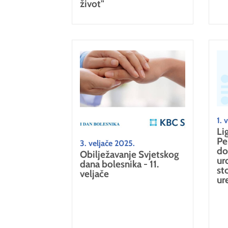
život"
1. 
Li
Pe
3. veljače 2025.
do
Obilježavanje Svjetskog
ur
dana bolesnika - 11.
st
veljače
ur