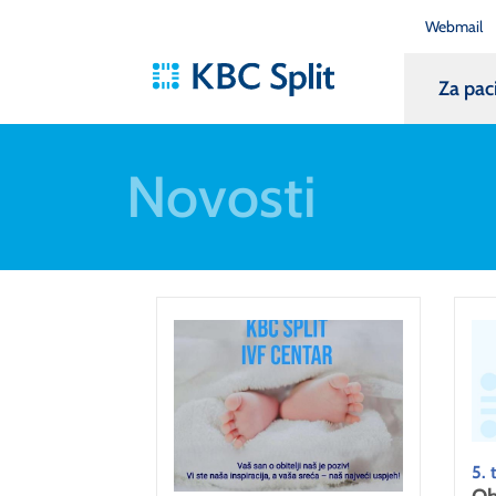
Webmail
Za pac
Novosti
5. 