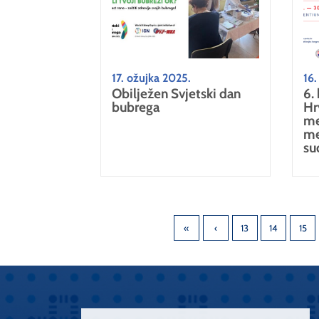
17. ožujka 2025.
16.
Obilježen Svjetski dan
6.
bubrega
Hr
me
me
su
13
14
15