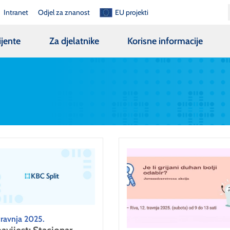
Intranet
Odjel za znanost
EU projekti
ijente
Za djelatnike
Korisne informacije
travnja 2025.