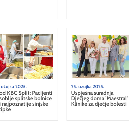
 ožujka 2025.
25. ožujka 2025.
od KBC Split: Pacijenti
Uspješna suradnja
osoblje splitske bolnice
Dječjeg doma 'Maestral' 
li najpoznatije sinjske
Klinike za dječje bolesti
tipke