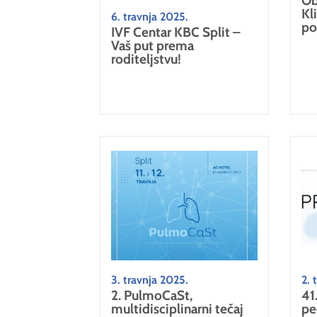
Ob
Kl
6. travnja 2025.
po
IVF Centar KBC Split –
Vaš put prema
roditeljstvu!
3. travnja 2025.
2. 
2. PulmoCaSt,
41
multidisciplinarni tečaj
ped