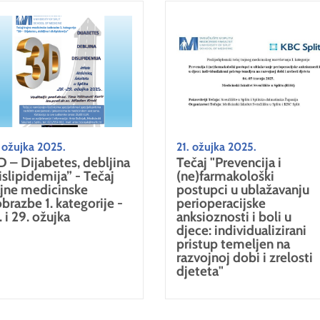
 ožujka 2025.
21. ožujka 2025.
D – Dijabetes, debljina
Tečaj "Prevencija i
dislipidemija” - Tečaj
(ne)farmakološki
ajne medicinske
postupci u ublažavanju
obrazbe 1. kategorije -
perioperacijske
. i 29. ožujka
anksioznosti i boli u
djece: individualizirani
pristup temeljen na
razvojnoj dobi i zrelosti
djeteta"