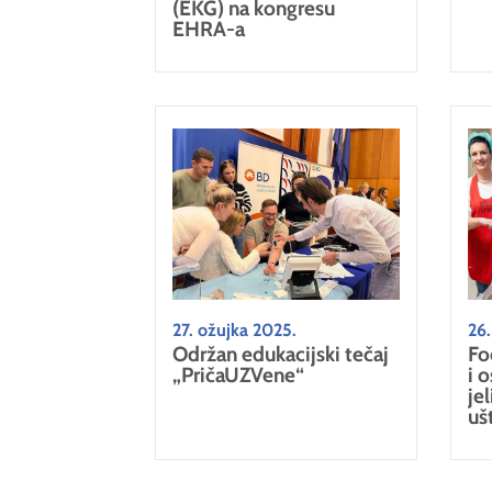
(EKG) na kongresu
EHRA-a
27. ožujka 2025.
26.
Održan edukacijski tečaj
Fo
„PričaUZVene“
i 
je
uš