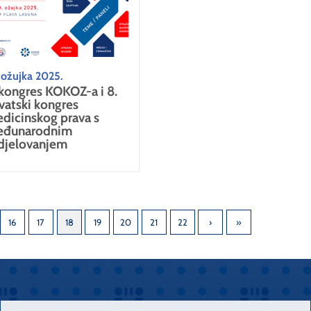
 ožujka 2025.
 kongres KOKOZ-a i 8.
vatski kongres
dicinskog prava s
đunarodnim
djelovanjem
16
17
18
19
20
21
22