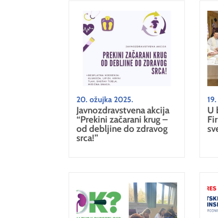
20. ožujka 2025.
19.
Javnozdravstvena akcija
U 
“Prekini začarani krug –
Fi
od debljine do zdravog
sv
srca!”