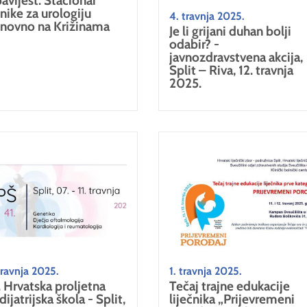
avijest: Stacionar
inike za urologiju
4. travnja 2025.
novno na Križinama
Je li grijani duhan bolji
odabir? -
javnozdravstvena akcija,
Split – Riva, 12. travnja
2025.
travnja 2025.
1. travnja 2025.
. Hrvatska proljetna
Tečaj trajne edukacije
ijatrijska škola - Split,
liječnika „Prijevremeni