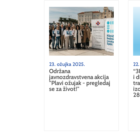
23. ožujka 2025.
22.
Održana
“3
javnozdravstvena akcija
i 
"Plavi ožujak - pregledaj
tr
se za život!"
iz
28