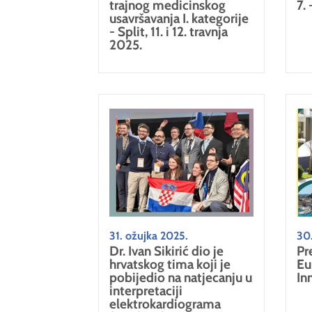
trajnog medicinskog
7. 
usavršavanja I. kategorije
- Split, 11. i 12. travnja
2025.
31. ožujka 2025.
30
Dr. Ivan Sikirić dio je
Pr
hrvatskog tima koji je
Eu
pobijedio na natjecanju u
In
interpretaciji
elektrokardiograma