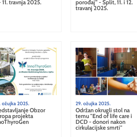
- 11. travnja 2025.
porođaj” - Split, 11. i 12.
travanj 2025.
. ožujka 2025.
29. ožujka 2025.
edstavljanje Obzor
Održan okrugli stol na
ropa projekta
temu "End of life care i
noThyroGen
DCD - donori nakon
cirkulacijske smrti"