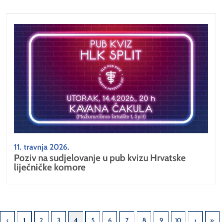
11. travnja 2026.
Poziv na sudjelovanje u pub kvizu Hrvatske
liječničke komore
1
2
3
4
5
6
7
8
9
10