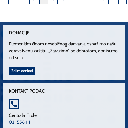
DONACIJE
Plemenitim činom nesebičnog darivanja osnažimo našu
zdravstvenu zaštitu. „Zarazimo“ se dobrotom, donirajmo
od srca.
Želim donirati
KONTAKT PODACI
Centrala Firule
021 556 111