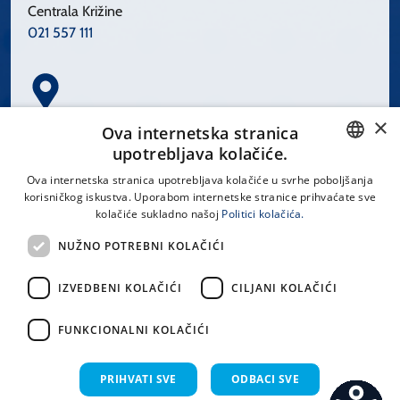
Centrala Križine
021 557 111
×
Spinčićeva 1, 21000 Split
Ova internetska stranica
Hrvatska
upotrebljava kolačiće.
CROATIAN
Ova internetska stranica upotrebljava kolačiće u svrhe poboljšanja
korisničkog iskustva. Uporabom internetske stranice prihvaćate sve
ENGLISH
kolačiće sukladno našoj
Politici kolačića.
office@kbsplit.hr
NUŽNO POTREBNI KOLAČIĆI
LINKOVI
IZVEDBENI KOLAČIĆI
CILJANI KOLAČIĆI
Uvjeti korištenja
FUNKCIONALNI KOLAČIĆI
Izjava o pristupačnosti
PRIHVATI SVE
ODBACI SVE