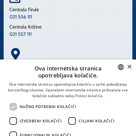
Centrala Firule
021 556 111
Centrala Križine
021 557 111
×
Spinčićeva 1, 21000 Split
Ova internetska stranica
Hrvatska
upotrebljava kolačiće.
CROATIAN
Ova internetska stranica upotrebljava kolačiće u svrhe poboljšanja
korisničkog iskustva. Uporabom internetske stranice prihvaćate sve
ENGLISH
kolačiće sukladno našoj
Politici kolačića.
office@kbsplit.hr
NUŽNO POTREBNI KOLAČIĆI
LINKOVI
IZVEDBENI KOLAČIĆI
CILJANI KOLAČIĆI
Uvjeti korištenja
FUNKCIONALNI KOLAČIĆI