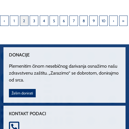
1
2
3
4
5
6
7
8
9
10
DONACIJE
Plemenitim činom nesebičnog darivanja osnažimo našu
zdravstvenu zaštitu. „Zarazimo“ se dobrotom, donirajmo
od srca.
Želim donirati
KONTAKT PODACI