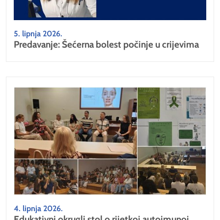
5. lipnja 2026.
Predavanje: Šećerna bolest počinje u crijevima
4. lipnja 2026.
Edukativni okrugli stol o rijetkoj autoimunoj