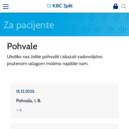
Za pacijente
Pohvale
Ukoliko nas želite pohvaliti i iskazati zadovoljstvo
pruženom uslugom molimo napišite nam.
15.12.2025.
Pohvala, I. B.