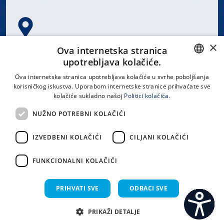
×
Spinčićeva 1, 21000 Split
Ova internetska stranica
Hrvatska
upotrebljava kolačiće.
CROATIAN
Ova internetska stranica upotrebljava kolačiće u svrhe poboljšanja
korisničkog iskustva. Uporabom internetske stranice prihvaćate sve
ENGLISH
kolačiće sukladno našoj
Politici kolačića.
office@kbsplit.hr
NUŽNO POTREBNI KOLAČIĆI
LINKOVI
IZVEDBENI KOLAČIĆI
CILJANI KOLAČIĆI
Uvjeti korištenja
FUNKCIONALNI KOLAČIĆI
Izjava o pristupačnosti
PRIHVATI SVE
ODBACI SVE
PRIKAŽI DETALJE
C
S