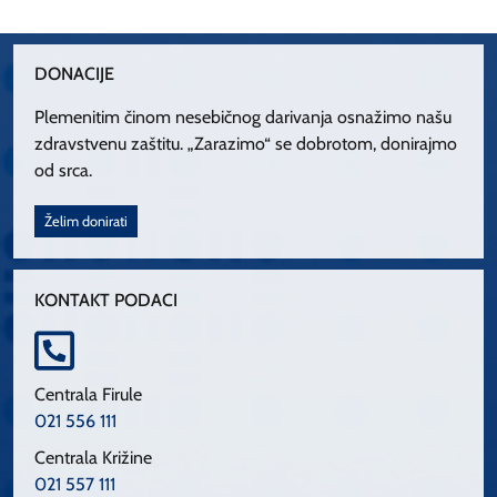
DONACIJE
Plemenitim činom nesebičnog darivanja osnažimo našu
zdravstvenu zaštitu. „Zarazimo“ se dobrotom, donirajmo
od srca.
Želim donirati
KONTAKT PODACI
Centrala Firule
021 556 111
Centrala Križine
021 557 111