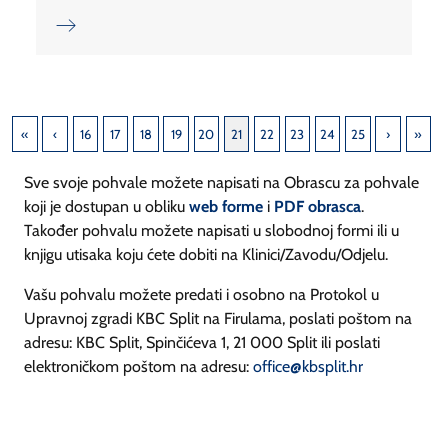
16
17
18
19
20
21
22
23
24
25
Sve svoje pohvale možete napisati na Obrascu za pohvale
koji je dostupan u obliku
web forme
i
PDF obrasca
.
Također pohvalu možete napisati u slobodnoj formi ili u
knjigu utisaka koju ćete dobiti na Klinici/Zavodu/Odjelu.
Vašu pohvalu možete predati i osobno na Protokol u
Upravnoj zgradi KBC Split na Firulama, poslati poštom na
adresu: KBC Split, Spinčićeva 1, 21 000 Split ili poslati
elektroničkom poštom na adresu:
office@kbsplit.hr