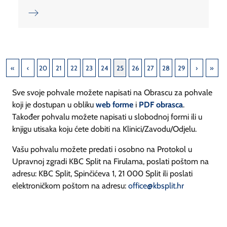
20
21
22
23
24
25
26
27
28
29
Sve svoje pohvale možete napisati na Obrascu za pohvale
koji je dostupan u obliku
web forme
i
PDF obrasca
.
Također pohvalu možete napisati u slobodnoj formi ili u
knjigu utisaka koju ćete dobiti na Klinici/Zavodu/Odjelu.
Vašu pohvalu možete predati i osobno na Protokol u
Upravnoj zgradi KBC Split na Firulama, poslati poštom na
adresu: KBC Split, Spinčićeva 1, 21 000 Split ili poslati
elektroničkom poštom na adresu:
office@kbsplit.hr