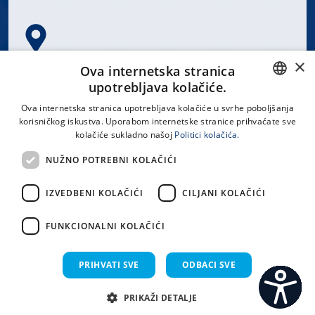
×
Spinčićeva 1, 21000 Split
Ova internetska stranica
Hrvatska
upotrebljava kolačiće.
CROATIAN
Ova internetska stranica upotrebljava kolačiće u svrhe poboljšanja
korisničkog iskustva. Uporabom internetske stranice prihvaćate sve
ENGLISH
kolačiće sukladno našoj
Politici kolačića.
office@kbsplit.hr
NUŽNO POTREBNI KOLAČIĆI
LINKOVI
IZVEDBENI KOLAČIĆI
CILJANI KOLAČIĆI
Uvjeti korištenja
FUNKCIONALNI KOLAČIĆI
Izjava o pristupačnosti
PRIHVATI SVE
ODBACI SVE
PRIKAŽI DETALJE
C
S