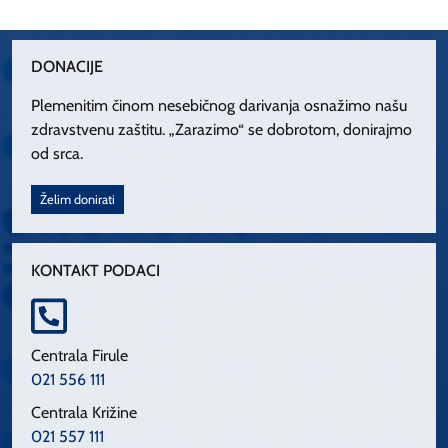
DONACIJE
Plemenitim činom nesebičnog darivanja osnažimo našu
zdravstvenu zaštitu. „Zarazimo“ se dobrotom, donirajmo
od srca.
Želim donirati
KONTAKT PODACI
Centrala Firule
021 556 111
Centrala Križine
021 557 111