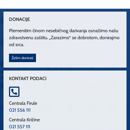
DONACIJE
Plemenitim činom nesebičnog darivanja osnažimo našu
zdravstvenu zaštitu. „Zarazimo“ se dobrotom, donirajmo
od srca.
Želim donirati
KONTAKT PODACI
Centrala Firule
021 556 111
Centrala Križine
021 557 111