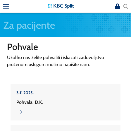
Za pacijente
Pohvale
Ukoliko nas želite pohvaliti i iskazati zadovoljstvo
pruženom uslugom molimo napišite nam.
3.11.2025.
Pohvala, D.K.