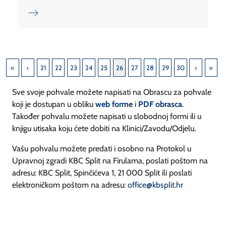
21
22
23
24
25
26
27
28
29
30
Sve svoje pohvale možete napisati na Obrascu za pohvale
koji je dostupan u obliku
web forme
i
PDF obrasca
.
Također pohvalu možete napisati u slobodnoj formi ili u
knjigu utisaka koju ćete dobiti na Klinici/Zavodu/Odjelu.
Vašu pohvalu možete predati i osobno na Protokol u
Upravnoj zgradi KBC Split na Firulama, poslati poštom na
adresu: KBC Split, Spinčićeva 1, 21 000 Split ili poslati
elektroničkom poštom na adresu:
office@kbsplit.hr