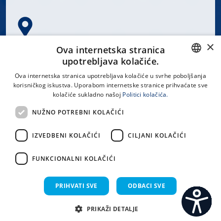
×
Spinčićeva 1, 21000 Split
Ova internetska stranica
Hrvatska
upotrebljava kolačiće.
CROATIAN
Ova internetska stranica upotrebljava kolačiće u svrhe poboljšanja
korisničkog iskustva. Uporabom internetske stranice prihvaćate sve
ENGLISH
kolačiće sukladno našoj
Politici kolačića.
office@kbsplit.hr
NUŽNO POTREBNI KOLAČIĆI
LINKOVI
IZVEDBENI KOLAČIĆI
CILJANI KOLAČIĆI
Uvjeti korištenja
FUNKCIONALNI KOLAČIĆI
Izjava o pristupačnosti
PRIHVATI SVE
ODBACI SVE
PRIKAŽI DETALJE
C
S